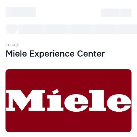
Intră
RU
Toate Evenimentele
Afi
Locații
Miele Experience Center