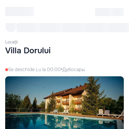
Intră
RU
Toate Evenimentele
Afi
Locații
Villa Dorului
•
Se deschide Lu la 00:00
Дубосары