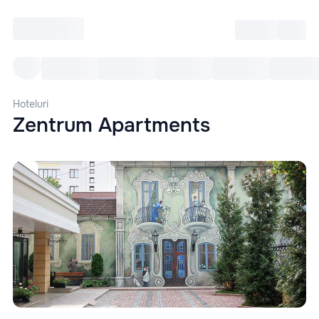
Intră
RU
Toate Evenimentele
Afi
Hoteluri
Zentrum Apartments