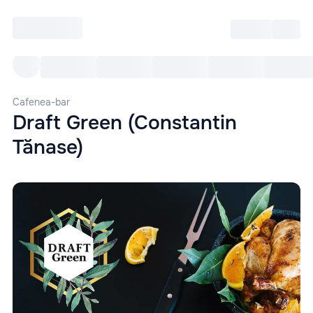
Intră
RU
Toate Evenimentele
Afi
Cafenea-bar
Draft Green (Constantin
Tănase)