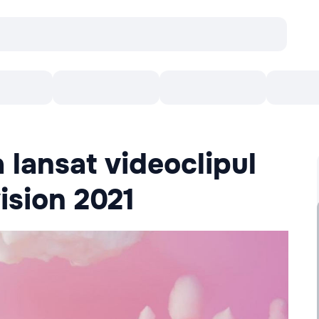
Concerte
Teatru
Arena Chișinău
Filme
 lansat videoclipul
ision 2021