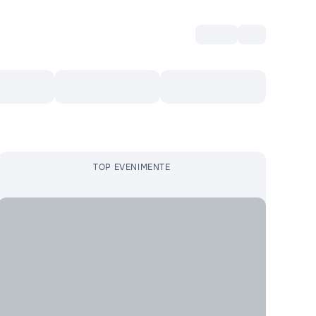
Intră
RU
Voucher Cultural
Top 10
Mai mult
TOP EVENIMENTE