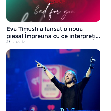
Eva Timush a lansat o nouă
piesă! Împreună cu ce interpreți
28 Ianuarie
a cântat?