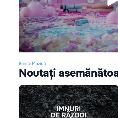
Sursă
:
Muzică
Noutați asemănăto