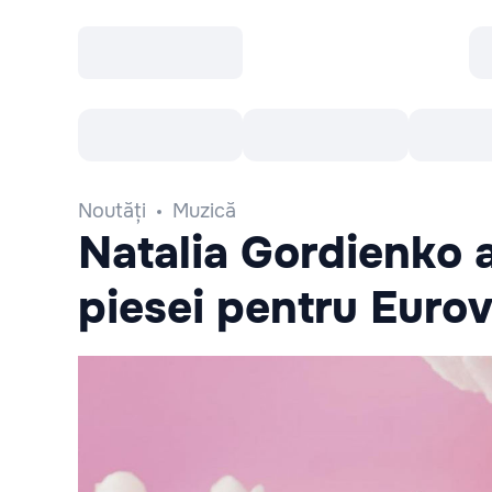
Toate Evenimentele
Afisha Recomandă
Noutăți
Muzică
Natalia Gordienko a
piesei pentru Eurov