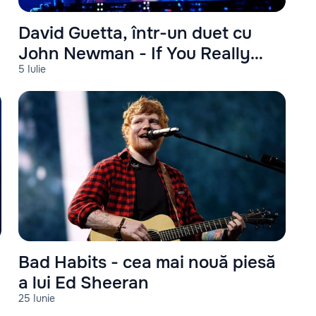
David Guetta, într-un duet cu
John Newman - If You Really
5 Iulie
Love Me
Bad Habits - cea mai nouă piesă
a lui Ed Sheeran
25 Iunie