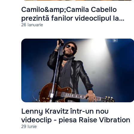
Camilo&amp;Camila Cabello
prezintă fanilor videoclipul la
26 Ianuarie
piesa: Ambulancia
Lenny Kravitz într-un nou
videoclip - piesa Raise Vibration
29 Iunie