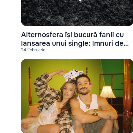
Alternosfera își bucură fanii cu
lansarea unui single: Imnuri de
24 Februarie
război