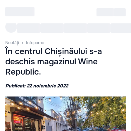
Intră
RU
Toate Evenimentele
Afi
Noutăți
Infoporno
În centrul Chișinăului s-a
deschis magazinul Wine
Republic.
Publicat: 22 noiembrie 2022