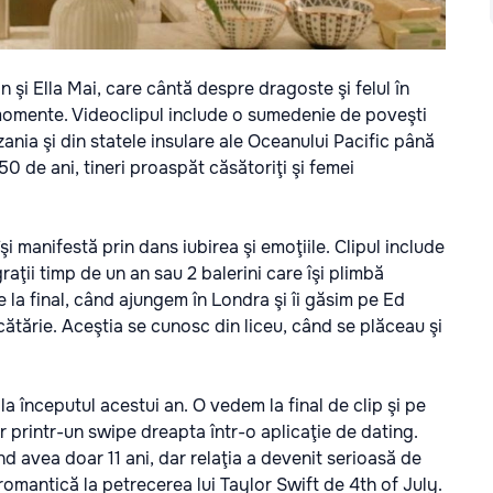
n şi Ella Mai, care cântă despre dragoste şi felul în
 momente. Videoclipul include o sumedenie de poveşti
ania şi din statele insulare ale Oceanului Pacific până
 de ani, tineri proaspăt căsătoriţi şi femei
i manifestă prin dans iubirea şi emoţiile. Clipul include
raţii timp de un an sau 2 balerini care îşi plimbă
e la final, când ajungem în Londra şi îi găsim pe Ed
ătărie. Aceştia se cunosc din liceu, când se plăceau şi
 la începutul acestui an. O vedem la final de clip şi pe
r printr-un swipe dreapta într-o aplicaţie de dating.
 avea doar 11 ani, dar relaţia a devenit serioasă de
 romantică la petrecerea lui Taylor Swift de 4th of July.