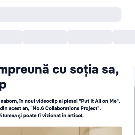
Concerte
Teatru
Arena Chișinău
Filme
mpreună cu soția sa,
ip
aborn, în noul videoclip al piesei "Put It All on Me".
 din acest an, "No.6 Collaborations Project".
lumea şi poate fi vizionat în articol.