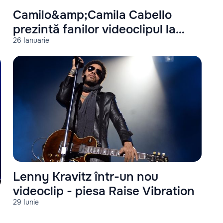
Camilo&amp;Camila Cabello
prezintă fanilor videoclipul la
26 Ianuarie
piesa: Ambulancia
Lenny Kravitz într-un nou
videoclip - piesa Raise Vibration
29 Iunie