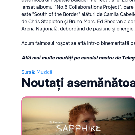
lansat albumul "No.6 Collaborations Project", care 
este "South of the Border" alături de Camila Cabello
de Chris Stapleton şi Bruno Mars. Ed Sheeran a con
Arena Naţională. debordând de pasiune şi energie.
Acum faimosul roşcat se află într-o binemeritată pa
Află mai multe noutăți pe canalul nostru de Tele
Sursă
:
Muzică
Noutați asemănăto