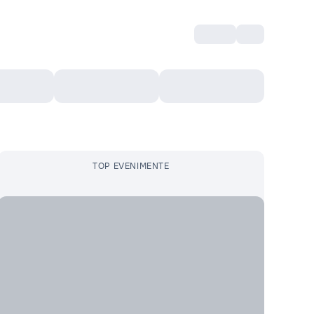
Intră
RU
Voucher Cultural
Top 10
Mai mult
TOP EVENIMENTE