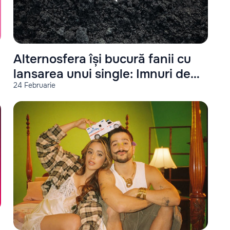
Alternosfera își bucură fanii cu
lansarea unui single: Imnuri de
24 Februarie
război