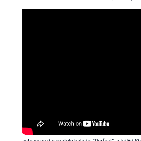
este muza din spatele baladei "Perfect", a lui Ed S