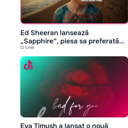
Ed Sheeran lansează
„Sapphire”, piesa sa preferată
12 Iunie
de pe albumul „Play”
Eva Timush a lansat o nouă