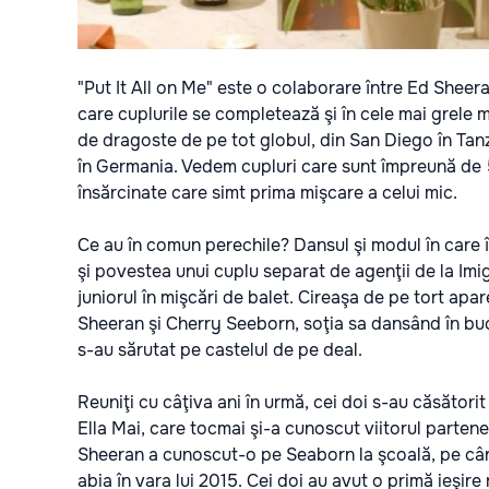
"Put It All on Me" este o colaborare între Ed Sheera
care cuplurile se completează şi în cele mai grele
de dragoste de pe tot globul, din San Diego în Tanz
în Germania. Vedem cupluri care sunt împreună de 50
însărcinate care simt prima mişcare a celui mic.
Ce au în comun perechile? Dansul şi modul în care îş
şi povestea unui cuplu separat de agenţii de la Imig
juniorul în mişcări de balet. Cireaşa de pe tort apar
Sheeran şi Cherry Seeborn, soţia sa dansând în buc
s-au sărutat pe castelul de pe deal.
Reuniţi cu câţiva ani în urmă, cei doi s-au căsătorit
Ella Mai, care tocmai şi-a cunoscut viitorul partene
Sheeran a cunoscut-o pe Seaborn la şcoală, pe când
abia în vara lui 2015. Cei doi au avut o primă ieşire