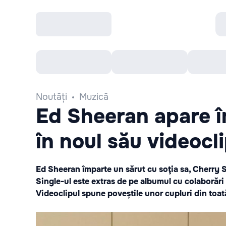
Toate Evenimentele
Afisha Recomandă
Noutăți
Muzică
Ed Sheeran apare î
în noul său videocl
Ed Sheeran împarte un sărut cu soţia sa, Cherry Se
Single-ul este extras de pe albumul cu colaborări
Videoclipul spune poveștile unor cupluri din toată 