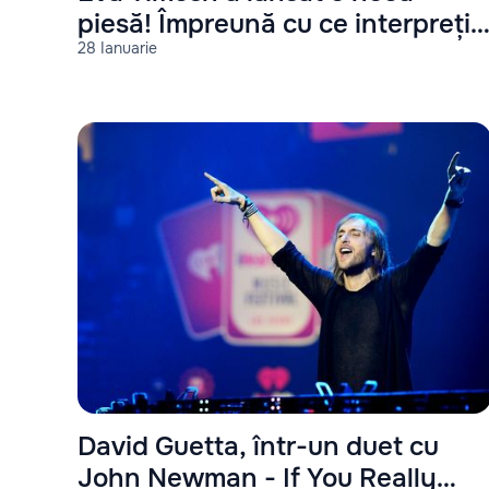
piesă! Împreună cu ce interpreți
28 Ianuarie
a cântat?
David Guetta, într-un duet cu
John Newman - If You Really