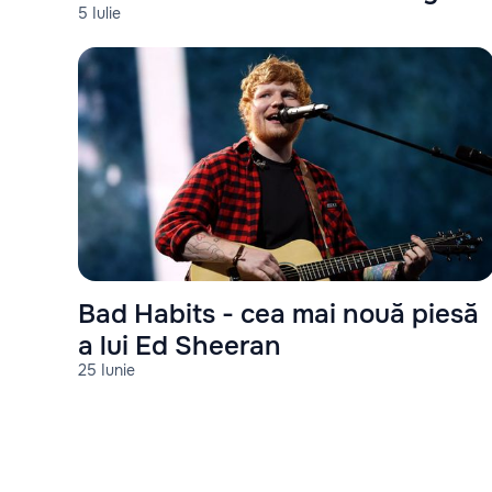
5 Iulie
Love Me
Bad Habits - cea mai nouă piesă
a lui Ed Sheeran
25 Iunie