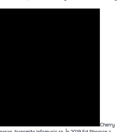
Cherry
heeran, transmite
infomusic.ro
. În 2019 Ed Sheeran a