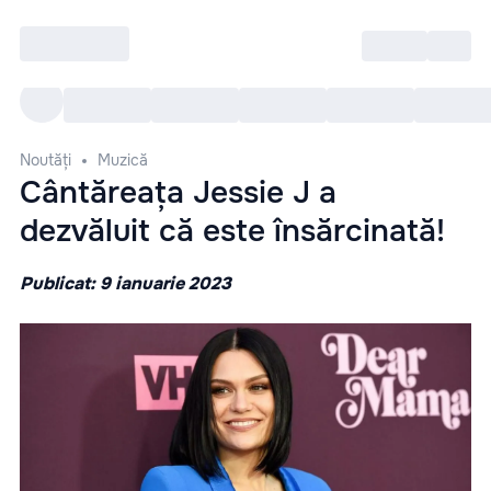
Intră
RU
Toate Evenimentele
Afi
Noutăți
Muzică
Cântăreața Jessie J a
dezvăluit că este însărcinată!
Publicat: 9 ianuarie 2023