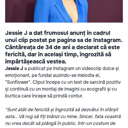
Jessie J a dat frumosul anunț în cadrul
unui clip postat pe pagina sa de Instagram.
Cântăreața de 34 de ani a declarat că este
fericită, dar în același timp, îngrozită să
împărtășească vestea.
Jessie J
a publicat pe Instagram un videoclip dulce și
emoționant, pe fundal auzindu-se melodia ei,
"Sunflower". Clipul începe cu un test de sarcină pozitiv
și continuă cu un montaj de imagini cu ecografii și cu
burtica care începe să prindă contur.
"Sunt atât de fericită și îngrozită să dezvălui în sfârșit
asta... Vă rog să fiți blânzi cu mine. Sincer, fata voastră
nu vrea decât să plângă în public, într-un costum de