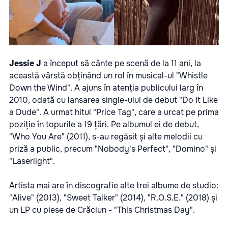
Jessie J
a început să cânte pe scenă de la 11 ani, la
această vârstă obținând un rol în musical-ul "Whistle
Down the Wind". A ajuns în atenția publicului larg în
2010, odată cu lansarea single-ului de debut "Do It Like
a Dude". A urmat hitul "Price Tag", care a urcat pe prima
poziție în topurile a 19 țări. Pe albumul ei de debut,
"Who You Are" (2011), s-au regăsit și alte melodii cu
priză a public, precum "Nobody's Perfect", "Domino" și
"Laserlight".
Artista mai are în discografie alte trei albume de studio:
"Alive" (2013), "Sweet Talker" (2014), "R.O.S.E." (2018) și
un LP cu piese de Crăciun - "This Christmas Day".