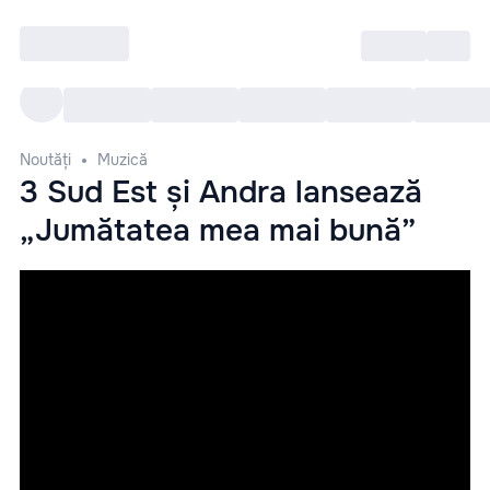
Intră
RU
Toate Evenimentele
Afi
Noutăți
Muzică
3 Sud Est și Andra lansează
„Jumătatea mea mai bună”