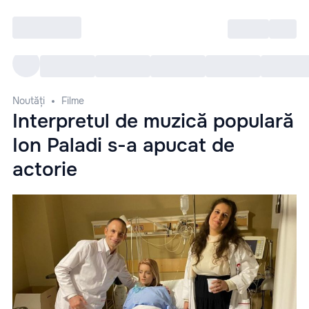
Intră
RU
Toate Evenimentele
Afi
Noutăți
Filme
Interpretul de muzică populară
Ion Paladi s-a apucat de
actorie