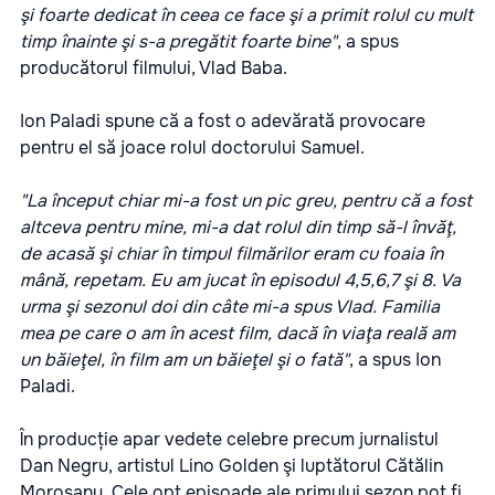
şi foarte dedicat în ceea ce face şi a primit rolul cu mult
timp înainte şi s-a pregătit foarte bine"
, a spus
producătorul filmului, Vlad Baba.
Ion Paladi spune că a fost o adevărată provocare
pentru el să joace rolul doctorului Samuel.
"La început chiar mi-a fost un pic greu, pentru că a fost
altceva pentru mine, mi-a dat rolul din timp să-l învăţ,
de acasă şi chiar în timpul filmărilor eram cu foaia în
mână, repetam. Eu am jucat în episodul 4,5,6,7 şi 8. Va
urma şi sezonul doi din câte mi-a spus Vlad. Familia
mea pe care o am în acest film, dacă în viaţa reală am
un băieţel, în film am un băieţel şi o fată"
, a spus Ion
Paladi.
În producție apar vedete celebre precum jurnalistul
Dan Negru, artistul Lino Golden şi luptătorul Cătălin
Moroșanu. Cele opt episoade ale primului sezon pot fi