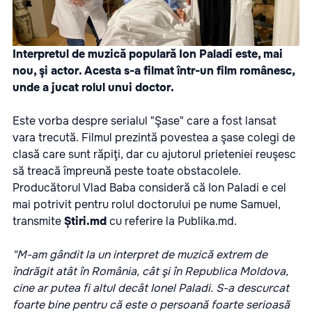
Interpretul de muzică populară Ion Paladi este, mai
nou, şi actor. Acesta s-a filmat într-un film românesc,
unde a jucat rolul unui doctor.
Este vorba despre serialul "Şase" care a fost lansat
vara trecută. Filmul prezintă povestea a şase colegi de
clasă care sunt răpiţi, dar cu ajutorul prieteniei reuşesc
să treacă împreună peste toate obstacolele.
Producătorul Vlad Baba consideră că Ion Paladi e cel
mai potrivit pentru rolul doctorului pe nume Samuel,
transmite
Știri.md
cu referire la
Publika.md
.
"M-am gândit la un interpret de muzică extrem de
îndrăgit atât în România, cât şi în Republica Moldova,
cine ar putea fi altul decât Ionel Paladi. S-a descurcat
foarte bine pentru că este o persoană foarte serioasă