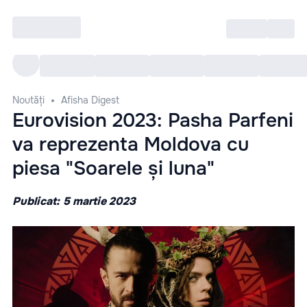
Intră
RU
Toate Evenimentele
Afi
Noutăți
Afisha Digest
Eurovision 2023: Pasha Parfeni
va reprezenta Moldova cu
piesa "Soarele și luna"
Publicat: 5 martie 2023