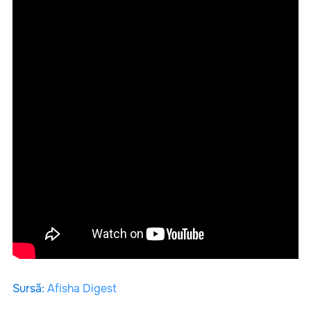
Sursă
:
Afisha Digest