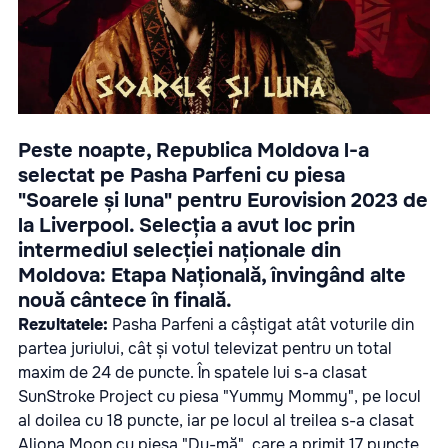
Peste noapte, Republica Moldova l-a
selectat pe Pasha Parfeni cu piesa
"Soarele și luna" pentru Eurovision 2023 de
la Liverpool. Selecția a avut loc prin
intermediul selecției naționale din
Moldova: Etapa Națională, învingând alte
nouă cântece în finală.
Rezultatele:
Pasha Parfeni a câștigat atât voturile din
partea juriului, cât și votul televizat pentru un total
maxim de 24 de puncte. În spatele lui s-a clasat
SunStroke Project cu piesa "Yummy Mommy", pe locul
al doilea cu 18 puncte, iar pe locul al treilea s-a clasat
Aliona Moon cu piesa "Du-mă", care a primit 17 puncte.