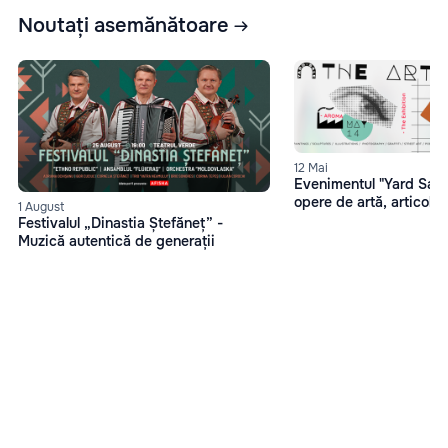
Noutați asemănătoare
12 Mai
Evenimentul "Yard Sale"
opere de artă, articol
1 August
Festivalul „Dinastia Ștefăneț” -
Muzică autentică de generații