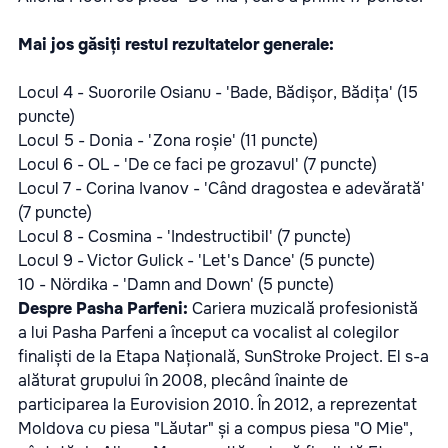
Mai jos găsiți restul rezultatelor generale:
Locul 4 - Suororile Osianu - 'Bade, Bădișor, Bădița' (15
puncte)
Locul 5 - Donia - 'Zona roșie' (11 puncte)
Locul 6 - OL - 'De ce faci pe grozavul' (7 puncte)
Locul 7 - Corina Ivanov - 'Când dragostea e adevărată'
(7 puncte)
Locul 8 - Cosmina - 'Indestructibil' (7 puncte)
Locul 9 - Victor Gulick - 'Let's Dance' (5 puncte)
10 - Nördika - 'Damn and Down' (5 puncte)
Despre Pasha Parfeni:
Cariera muzicală profesionistă
a lui Pasha Parfeni a început ca vocalist al colegilor
finaliști de la Etapa Națională, SunStroke Project. El s-a
alăturat grupului în 2008, plecând înainte de
participarea la Eurovision 2010. În 2012, a reprezentat
Moldova cu piesa "Lăutar" și a compus piesa "O Mie",