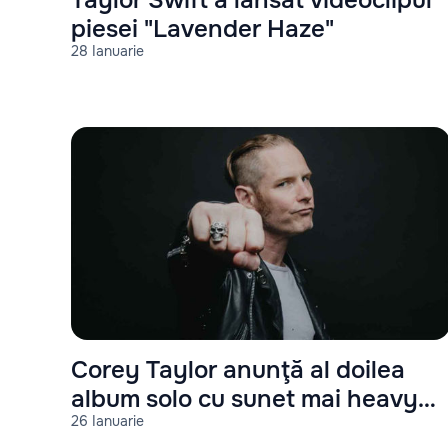
piesei "Lavender Haze"
28 Ianuarie
Corey Taylor anunţă al doilea
album solo cu sunet mai heavy
26 Ianuarie
decât primul