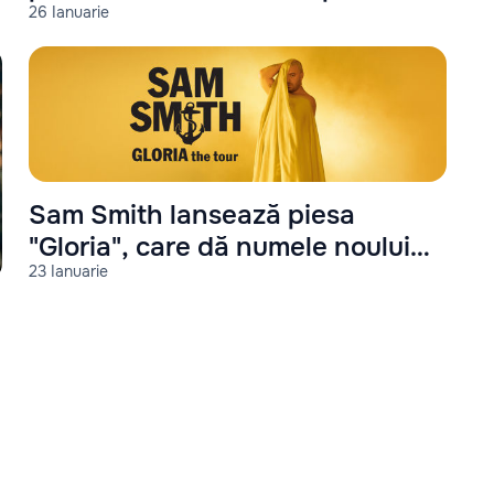
26 Ianuarie
piesa: Ambulancia
Sam Smith lansează piesa
"Gloria", care dă numele noului
23 Ianuarie
său album