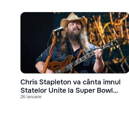
Chris Stapleton va cânta imnul
Statelor Unite la Super Bowl
26 Ianuarie
2023