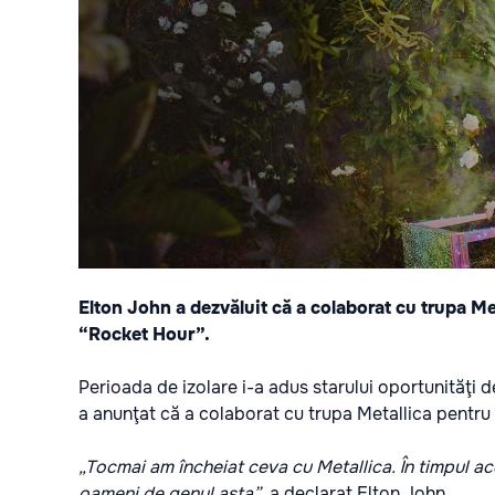
Elton John a dezvăluit că a colaborat cu trupa Me
“Rocket Hour”.
Perioada de izolare i-a adus starului oportunităţi d
a anunţat că a colaborat cu trupa Metallica pentru u
„Tocmai am încheiat ceva cu Metallica. În timpul ace
oameni de genul asta”
, a declarat Elton John.