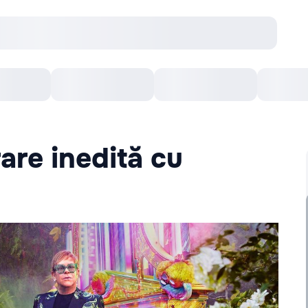
Concerte
Teatru
Arena Chișinău
Filme
are inedită cu