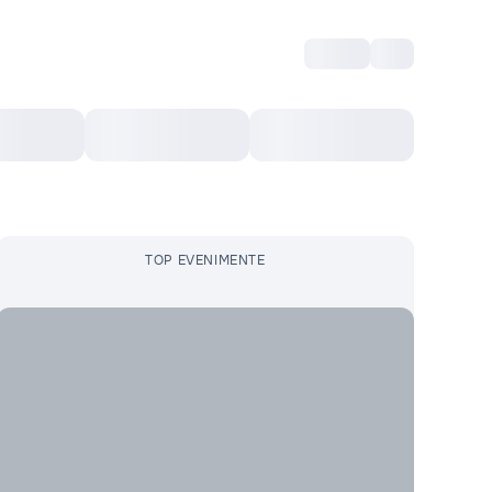
Intră
RU
Voucher Cultural
Top 10
Mai mult
TOP EVENIMENTE