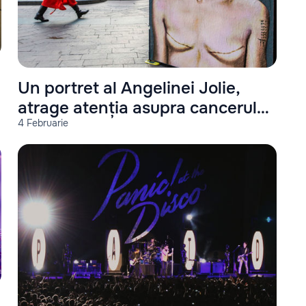
Un portret al Angelinei Jolie,
atrage atenția asupra cancerului
4 Februarie
de sân