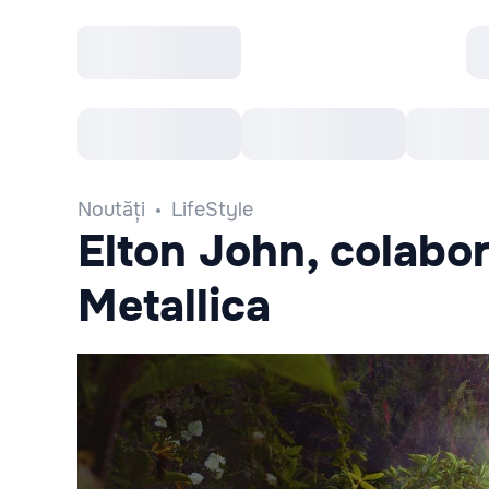
Toate Evenimentele
Afisha Recomandă
Noutăți
LifeStyle
Elton John, colabor
Metallica