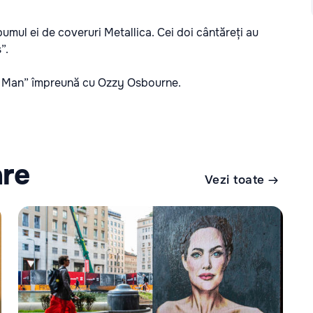
umul ei de coveruri Metallica. Cei doi cântăreți au
”.
ry Man” împreună cu Ozzy Osbourne.
are
Vezi toate