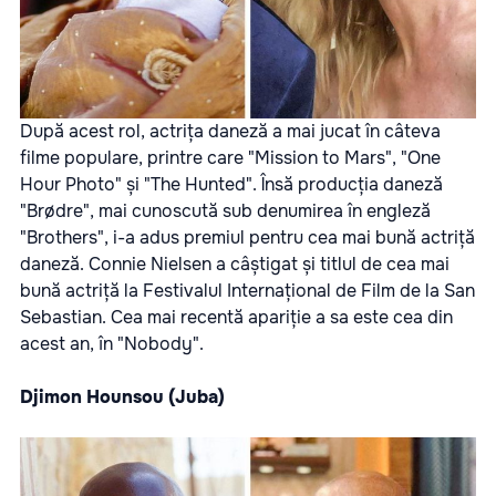
După acest rol, actrița daneză a mai jucat în câteva
filme populare, printre care "Mission to Mars", "One
Hour Photo" și "The Hunted". Însă producția daneză
"Brødre", mai cunoscută sub denumirea în engleză
"Brothers", i-a adus premiul pentru cea mai bună actriță
daneză. Connie Nielsen a câștigat și titlul de cea mai
bună actriță la Festivalul Internațional de Film de la San
Sebastian. Cea mai recentă apariție a sa este cea din
acest an, în "Nobody".
Djimon Hounsou (Juba)