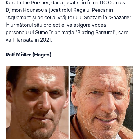
Korath the Pursuer, dar a jucat și în filme DC Comics.
Djimon Hounsou a jucat rolul Regelui Pescar în
"Aquaman" și pe cel al vrăjitorului Shazam în "Shazam!".
În următorul său proiect el va asigura vocea
personajului Sumo în animația "Blazing Samurai", care
va fi lansată în 2021.
Ralf Möller (Hagen)