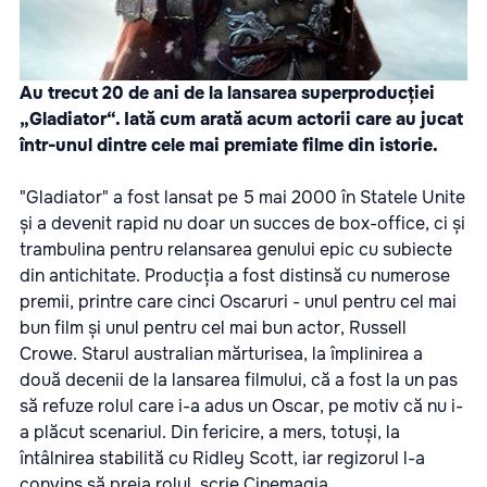
Au trecut 20 de ani de la lansarea superproducției
„Gladiator“. Iată cum arată acum actorii care au jucat
într-unul dintre cele mai premiate filme din istorie.
"Gladiator" a fost lansat pe 5 mai 2000 în Statele Unite
și a devenit rapid nu doar un succes de box-office, ci și
trambulina pentru relansarea genului epic cu subiecte
din antichitate. Producția a fost distinsă cu numerose
premii, printre care cinci Oscaruri - unul pentru cel mai
bun film și unul pentru cel mai bun actor, Russell
Crowe. Starul australian mărturisea, la împlinirea a
două decenii de la lansarea filmului, că a fost la un pas
să refuze rolul care i-a adus un Oscar, pe motiv că nu i-
a plăcut scenariul. Din fericire, a mers, totuși, la
întâlnirea stabilită cu Ridley Scott, iar regizorul l-a
convins să preia rolul, scrie Cinemagia.