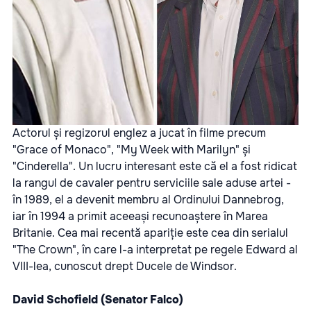
Actorul și regizorul englez a jucat în filme precum
"Grace of Monaco", "My Week with Marilyn" și
"Cinderella". Un lucru interesant este că el a fost ridicat
la rangul de cavaler pentru serviciile sale aduse artei -
în 1989, el a devenit membru al Ordinului Dannebrog,
iar în 1994 a primit aceeași recunoaștere în Marea
Britanie. Cea mai recentă apariție este cea din serialul
"The Crown", în care l-a interpretat pe regele Edward al
VIII-lea, cunoscut drept Ducele de Windsor.
David Schofield (Senator Falco)