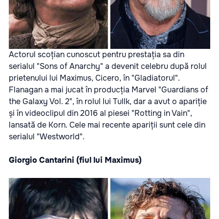
Actorul scoțian cunoscut pentru prestația sa din
serialul "Sons of Anarchy" a devenit celebru după rolul
prietenului lui Maximus, Cicero, în "Gladiatorul".
Flanagan a mai jucat în producția Marvel "Guardians of
the Galaxy Vol. 2", în rolul lui Tullk, dar a avut o apariție
și în videoclipul din 2016 al piesei "Rotting in Vain",
lansată de Korn. Cele mai recente apariții sunt cele din
serialul "Westworld".
Giorgio Cantarini (fiul lui Maximus)