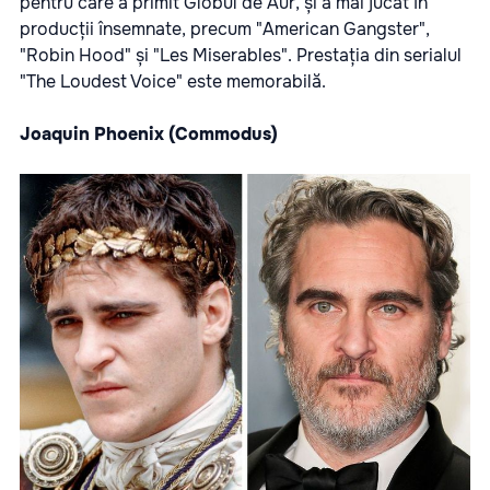
pentru care a primit Globul de Aur, și a mai jucat în
producții însemnate, precum "American Gangster",
"Robin Hood" și "Les Miserables". Prestația din serialul
"The Loudest Voice" este memorabilă.
Joaquin Phoenix (Commodus)