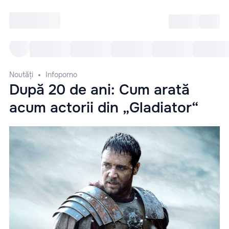
Intră
RU
Toate Evenimentele
Afi
Noutăți
Infoporno
După 20 de ani: Cum arată
acum actorii din „Gladiator“