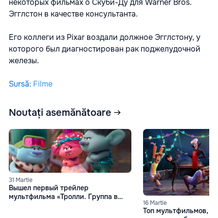
некоторых фильмах о Скуби-Ду для Warner Bros.
Эгглстон в качестве консультанта.
Его коллеги из Pixar воздали должное Эгглстону, у
которого был диагностирован рак поджелудочной
железы.
Sursă
:
Filme
Noutați asemănătoare
31 Martie
Вышел первый трейлер
мультфильма «Тролли. Группа в
16 Martie
сборе»
Топ мультфильмов, к