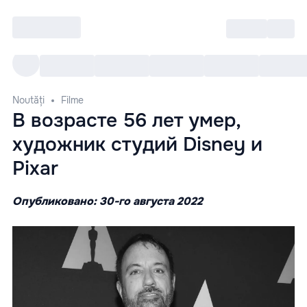
Intră
RU
Toate Evenimentele
Afi
Noutăți
Filme
В возрасте 56 лет умер,
художник студий Disney и
Pixar
Опубликовано: 30-го августа 2022