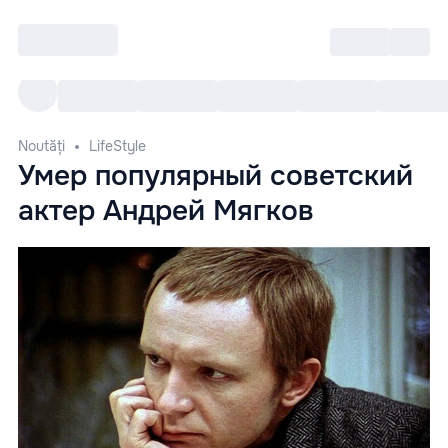
Intră
RU
Toate Evenimentele
Afi
Noutăți
LifeStyle
Умер популярный советский
актер Андрей Мягков