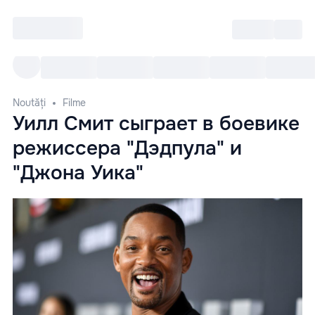
Intră
RU
Toate Evenimentele
Afi
Noutăți
Filme
Уилл Смит сыграет в боевике
режиссера "Дэдпула" и
"Джона Уика"