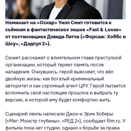
Номинант на «Оскар» Уилл Смит готовится к
съёмкам в фантастическоv экшне «Fast & Loose»
от постановщика Дэвида Литча («Форсаж: Хоббс и
Шоу», «Дэдпул 2»).
Сюжет расскажет о влиятельном главе преступной
организации, который теряет память после
нападения. Очнувшись, герой выясняет, что вёл
двойную жизнь: как богатый криминальный
авторитет и как скромный агент ЦРУ. Герой пытается
вспомнить своё настоящее прошлое и выбрать ту
версию, в которой ему будет комфортно жить.
Сценарий ленты написали Джон и Эрик Хоберы
(«Мег: Монстр глубины», «РЕД 2»), сообщает
film.ru.
У
фильма пока нет студии, однако к борьбе за права