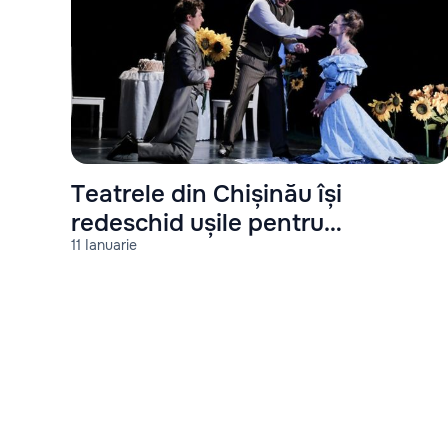
Teatrele din Chișinău își
redeschid ușile pentru
11 Ianuarie
spectotorii săi