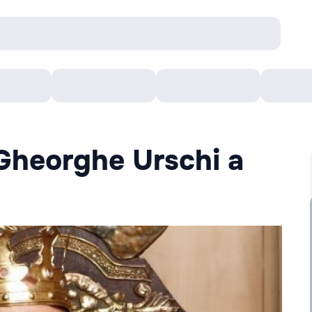
Concerte
Teatru
Arena Chișinău
Filme
Gheorghe Urschi a