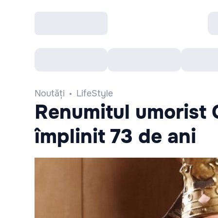
Toate Evenimentele
Afisha Recomandă
Noutăți
LifeStyle
Renumitul umorist 
împlinit 73 de ani