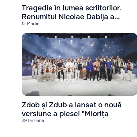
Tragedie în lumea scriitorilor.
Renumitul Nicolae Dabija a
12 Martie
decedat
Zdob și Zdub a lansat o nouă
versiune a piesei "Miorița
29 Ianuarie