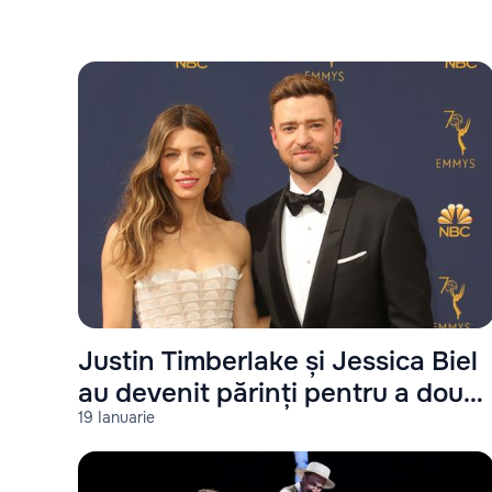
Justin Timberlake și Jessica Biel
au devenit părinți pentru a doua
19 Ianuarie
oară