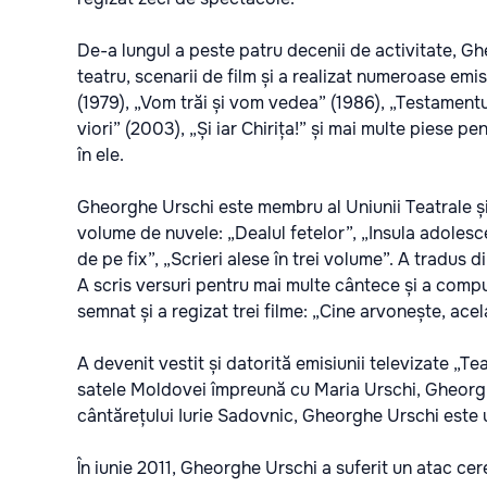
De-a lungul a peste patru decenii de activitate, Gh
teatru, scenarii de film și a realizat numeroase emis
(1979), „Vom trăi și vom vedea” (1986), „Testamentu
viori” (2003), „Și iar Chirița!” și mai multe piese pe
în ele.
Gheorghe Urschi este membru al Uniunii Teatrale și 
volume de nuvele: „Dealul fetelor”, „Insula adolescen
de pe fix”, „Scrieri alese în trei volume”. A tradus di
A scris versuri pentru mai multe cântece și a com
semnat și a regizat trei filme: „Cine arvonește, acela
A devenit vestit și datorită emisiunii televizate „Te
satele Moldovei împreună cu Maria Urschi, Gheorgh
cântărețului Iurie Sadovnic, Gheorghe Urschi este un
În iunie 2011, Gheorghe Urschi a suferit un atac cer