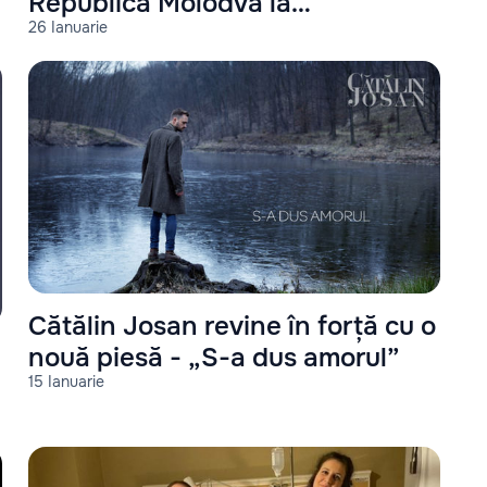
Republica Molodva la
26 Ianuarie
„Eurovision-2021”
Cătălin Josan revine în forță cu o
nouă piesă - „S-a dus amorul”
15 Ianuarie