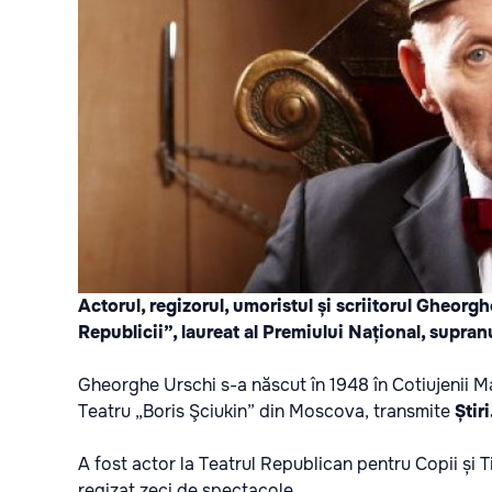
Actorul, regizorul, umoristul și scriitorul Gheorgh
Republicii”, laureat al Premiului Național, supran
Gheorghe Urschi s-a născut în 1948 în Cotiujenii Ma
Teatru „Boris Şciukin” din Moscova, transmite
Știr
A fost actor la Teatrul Republican pentru Copii și Ti
regizat zeci de spectacole.