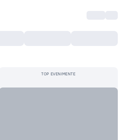
Intră
RU
Voucher Cultural
Top 10
Mai mult
TOP EVENIMENTE