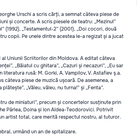
eorghe Urschi a scris cărți, a semnat câteva piese de
iuni și concerte. A scris piesele de teatru: „Mezinul”
l” (1992), „Testamentul-2” (2001), „Doi cocori, două
ntru copii. Pe unele dintre acestea le-a regizat și a jucat
al Uniunii Scriitorilor din Moldova. A editat câteva
ței”, „Băiatul cu ghitara”, „Cazuri și necazuri”, „Eu sar
n literatura rusă: M. Gorki, A. Vampilov, V. Astafiev ș.a.
pus câteva piese de muzică ușoară. De asemenea, a
 plătește”, „Văleu, văleu, nu turna!” și „Fenta”.
atru de miniaturi”, precum și concertelor susținute prin
e Pârlea, Doina și Ion Aldea-Teodorovici. Potrivit
 artist total, care merită respectul nostru, al tuturor.
ebral, urmând un an de spitalizare.