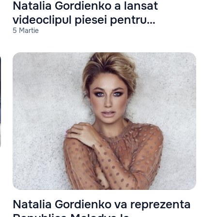
Natalia Gordienko a lansat
videoclipul piesei pentru
5 Martie
Eurovision 2021
Natalia Gordienko va reprezenta