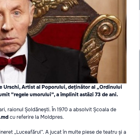
e Urschi, Artist al Poporului, deținător al „Ordinului
umit ”regele umorului”, a împlinit astăzi 73 de ani.
ri, raionul Șoldănești. În 1970 a absolvit Școala de
i.md
cu referire la
Moldpres
.
neret „Luceafărul”. A jucat în multe piese de teatru și a