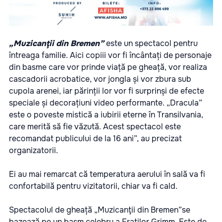
„Muzicanţii din Bremen”
este un spectacol pentru
întreaga familie. Aici copiii vor fi încântați de personaje
din basme care vor prinde viață pe gheață, vor realiza
cascadorii acrobatice, vor jongla și vor zbura sub
cupola arenei, iar părinții lor vor fi surprinși de efecte
speciale și decorațiuni video performante. „Dracula”
este o poveste mistică a iubirii eterne în Transilvania,
care merită să fie văzută. Acest spectacol este
recomandat publicului de la 16 ani”, au precizat
organizatorii.
Ei au mai remarcat că temperatura aerului în sală va fi
confortabilă pentru vizitatorii, chiar va fi cald.
Spectacolul de gheață „Muzicanţii din Bremen”se
bazează pe un basm celebru a Fraților Grimm. Este de