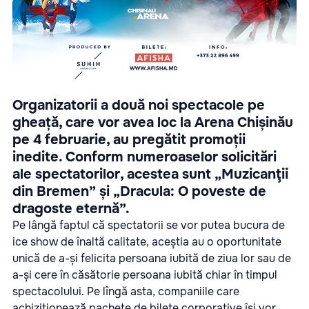
Organizatorii a două noi spectacole pe
gheață, care vor avea loc la Arena Chișinău
pe 4 februarie, au pregătit promoții
inedite. Conform numeroaselor solicitări
ale spectatorilor, acestea sunt „Muzicanţii
din Bremen” și „Dracula: O poveste de
dragoste eternă”.
Pe lângă faptul că spectatorii se vor putea bucura de
ice show de înaltă calitate, aceștia au o oportunitate
unică de a-și felicita persoana iubită de ziua lor sau de
a-și cere în căsătorie persoana iubită chiar în timpul
spectacolului. Pe lîngă asta, companiile care
achiziționează pachete de bilete corporative își vor