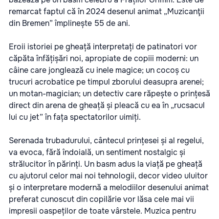
remarcat faptul că în 2024 desenul animat „Muzicanţii
din Bremen” împlinește 55 de ani.
Eroii istoriei pe gheață interpretați de patinatori vor
căpăta înfățișări noi, apropiate de copiii moderni: un
câine care jonglează cu inele magice; un cocoș cu
trucuri acrobatice pe timpul zborului deasupra arenei;
un motan-magician; un detectiv care răpește o prințesă
direct din arena de gheață și pleacă cu ea în „rucsacul
lui cu jet” în fața spectatorilor uimiți.
Serenada trubadurului, cântecul prințesei și al regelui,
va evoca, fără îndoială, un sentiment nostalgic și
strălucitor în părinți. Un basm adus la viață pe gheață
cu ajutorul celor mai noi tehnologii, decor video uluitor
și o interpretare modernă a melodiilor desenului animat
preferat cunoscut din copilărie vor lăsa cele mai vii
impresii oaspeților de toate vârstele. Muzica pentru