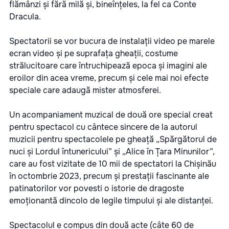
flămânzi și fără milă și, bineînțeles, la fel ca Conte
Dracula.
Spectatorii se vor bucura de instalații video pe marele
ecran video și pe suprafața gheații, costume
strălucitoare care întruchipează epoca și imagini ale
eroilor din acea vreme, precum și cele mai noi efecte
speciale care adaugă mister atmosferei.
Un acompaniament muzical de două ore special creat
pentru spectacol cu cântece sincere de la autorul
muzicii pentru spectacolele pe gheață „Spărgătorul de
nuci și Lordul întunericului” și „Alice în Țara Minunilor”,
care au fost vizitate de 10 mii de spectatori la Chișinău
în octombrie 2023, precum și prestații fascinante ale
patinatorilor vor povesti o istorie de dragoste
emoționantă dincolo de legile timpului și ale distanței.
Spectacolul e compus din două acte (câte 60 de