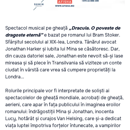
Spectacol musical pe gheață
„Dracula. O poveste de
dragoste eternă”
e bazat pe romanul lui Bram Stoker.
Sfârșitul secolului al XIX-lea, Londra. Tânărul avocat
Jonathan Harker și iubita lui Mina se căsătoresc. Dar,
din cauza datoriei sale, Jonathan este nevoit să-și lase
mireasa și să plece în Transilvania să viziteze un conte
ciudat în vârstă care vrea să cumpere proprietăți la
Londra...
Rolurile principale vor fi interpretate de soliști ai
spectacolelor de gheață mondiale, acrobați de gheață,
aerieni, care apar în fața publicului în imaginea eroilor
romanului: îndrăgostiții Mina și Jonathan, inocenta
Lucy, hotărât și curajos Van Helsing, care și-a dedicat
viața luptei împotriva forțelor întunecate, a vampirilor