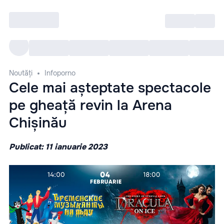
Intră
RU
Toate Evenimentele
Afi
Noutăți
Infoporno
Cele mai așteptate spectacole
pe gheață revin la Arena
Chișinău
Publicat: 11 ianuarie 2023