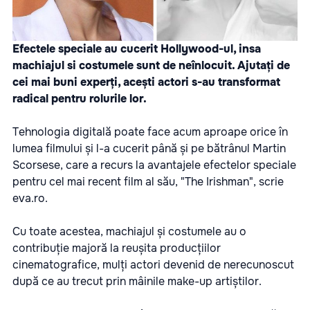
Efectele speciale au cucerit Hollywood-ul, insa
machiajul si costumele sunt de neînlocuit. Ajutați de
cei mai buni experți, acești actori s-au transformat
radical pentru rolurile lor.
Tehnologia digitală poate face acum aproape orice în
lumea filmului și l-a cucerit până și pe bătrânul Martin
Scorsese, care a recurs la avantajele efectelor speciale
pentru cel mai recent film al său, "The Irishman", scrie
eva.ro.
Cu toate acestea, machiajul și costumele au o
contribuție majoră la reușita producțiilor
cinematografice, mulți actori devenid de nerecunoscut
după ce au trecut prin mâinile make-up artiștilor.