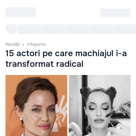
Intră
RU
Toate Evenimentele
Afi
Noutăți
Infoporno
15 actori pe care machiajul i-a
transformat radical