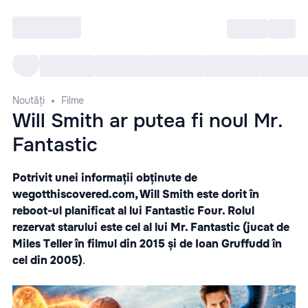
Intră
RU
Toate Evenimentele
Afi
Noutăți
Filme
Will Smith ar putea fi noul Mr.
Fantastic
Potrivit unei informații obținute de
wegotthiscovered.com, Will Smith este dorit în
reboot-ul planificat al lui Fantastic Four. Rolul
rezervat starului este cel al lui Mr. Fantastic (jucat de
Miles Teller în filmul din 2015 și de Ioan Gruffudd în
cel din 2005)
.