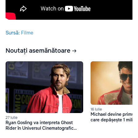
Sursă
:
Filme
Noutați asemănătoare
16 Iulie
Michael devine primul f
27 Iulie
care depășește 1 miliard
Ryan Gosling va interpreta Ghost
box office
Rider în Universul Cinematografic
Marvel