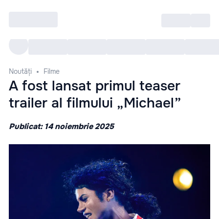
Intră
RU
Toate Evenimentele
Afi
Noutăți
Filme
A fost lansat primul teaser
trailer al filmului „Michael”
Publicat: 14 noiembrie 2025