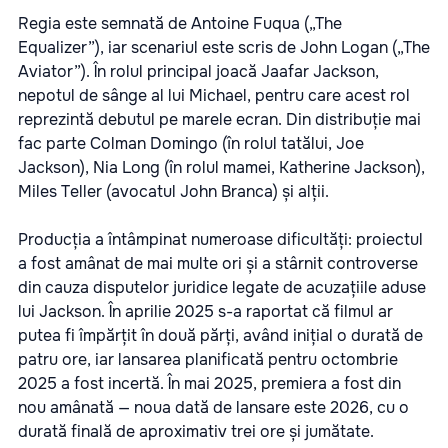
Regia este semnată de Antoine Fuqua („The
Equalizer”), iar scenariul este scris de John Logan („The
Aviator”). În rolul principal joacă Jaafar Jackson,
nepotul de sânge al lui Michael, pentru care acest rol
reprezintă debutul pe marele ecran. Din distribuție mai
fac parte Colman Domingo (în rolul tatălui, Joe
Jackson), Nia Long (în rolul mamei, Katherine Jackson),
Miles Teller (avocatul John Branca) și alții.
Producția a întâmpinat numeroase dificultăți: proiectul
a fost amânat de mai multe ori și a stârnit controverse
din cauza disputelor juridice legate de acuzațiile aduse
lui Jackson. În aprilie 2025 s-a raportat că filmul ar
putea fi împărțit în două părți, având inițial o durată de
patru ore, iar lansarea planificată pentru octombrie
2025 a fost incertă. În mai 2025, premiera a fost din
nou amânată — noua dată de lansare este 2026, cu o
durată finală de aproximativ trei ore și jumătate.