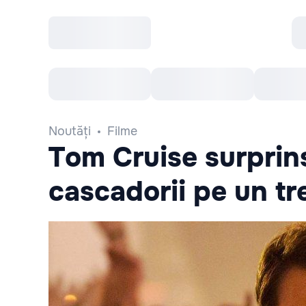
Toate Evenimentele
Afisha Recomandă
Noutăți
Filme
Tom Cruise surprins
cascadorii pe un tr