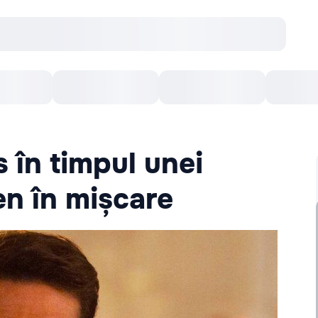
Concerte
Teatru
Arena Chișinău
Filme
 în timpul unei
en în mișcare