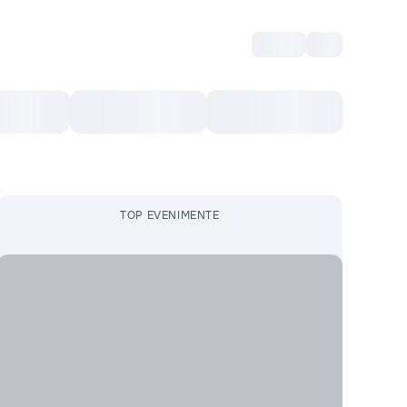
Intră
RU
Voucher Cultural
Top 10
Mai mult
TOP EVENIMENTE