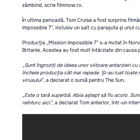
zâmbind, scrie
filmnow.ro.
În ultima perioadă, Tom Cruise a fost surprins filmâ
Impossible 7”, inclusiv un salt cu parașuta și unul
Producția „Mission Impossible 7” s-a mutat în Norvg
Britanie. Acestea au fost mult întârziate din cauza p
„Sunt îngroziți de ideea unor viitoare antarzieri cu
încheie producția cât mai repede. Și-au luat toate 
virusului
”, a declarat o sursă pentru The Sun.
„Este o tară superbă. Abia aștept să fiu acolo. Sunt
reîntorc aici”
, a declarat Tom anterior, într-un inter