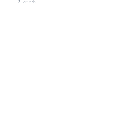
21 Ianuarie
Wars