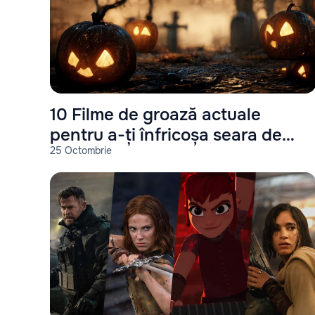
10 Filme de groază actuale
pentru a-ți înfricoșa seara de
25 Octombrie
Halloween