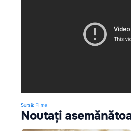
Sursă
:
Filme
Noutați asemănăto