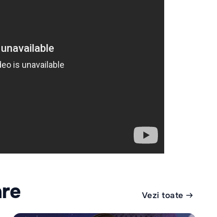
are
Vezi toate