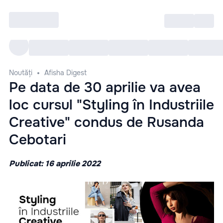
Intră
RU
Toate Evenimentele
Afi
Noutăți
Afisha Digest
Pe data de 30 aprilie va avea
loc cursul "Styling în Industriile
Creative" condus de Rusanda
Cebotari
Publicat: 16 aprilie 2022