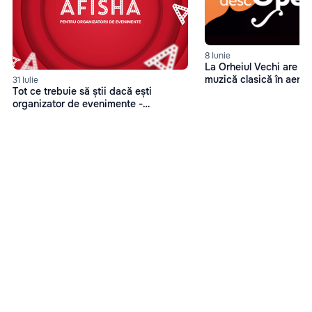
8 Iunie
La Orheiul Vechi are les
muzică clasică în aer 
31 Iulie
Tot ce trebuie să știi dacă ești
organizator de evenimente -
Afisha.md