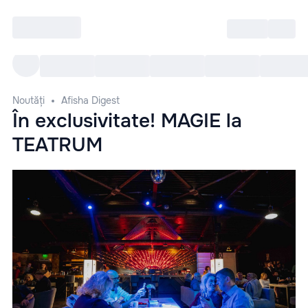
Intră
RU
Toate Evenimentele
Afi
Noutăți
Afisha Digest
În exclusivitate! MAGIE la
TEATRUM