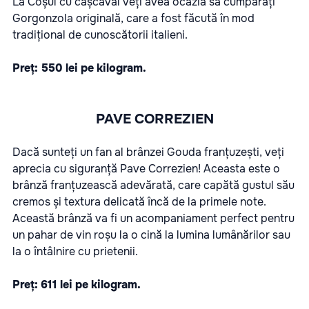
La Coșul cu cașcaval veți avea ocazia să cumpărați
Gorgonzola originală, care a fost făcută în mod
tradițional de cunoscătorii italieni.
Preț: 550 lei pe kilogram.
PAVE CORREZIEN
Dacă sunteți un fan al brânzei Gouda franțuzești, veți
aprecia cu siguranță Pave Correzien! Aceasta este o
brânză franțuzească adevărată, care capătă gustul său
cremos și textura delicată încă de la primele note.
Această brânză va fi un acompaniament perfect pentru
un pahar de vin roșu la o cină la lumina lumânărilor sau
la o întâlnire cu prietenii.
Preț: 611 lei pe kilogram.