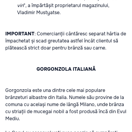
vin
", a împărtășit proprietarul magazinului,
Vladimir Mustyatse.
IMPORTANT
: Comercianții cântăresc separat hârtia de
împachetat și scad greutatea astfel încât clientul să
plătească strict doar pentru brânză sau carne.
GORGONZOLA ITALIANĂ
Gorgonzola este una dintre cele mai populare
brânzeturi albastre din Italia. Numele său provine de la
comuna cu același nume de lângă Milano, unde brânza
cu striații de mucegai nobil a fost produsă încă din Evul
Mediu.