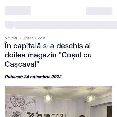
Intră
RU
Toate Evenimentele
Afi
Noutăți
Afisha Digest
În capitală s-a deschis al
doilea magazin "Coșul cu
Cașcaval"
Publicat: 24 noiembrie 2022