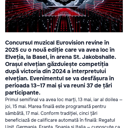
Concursul muzical Eurovision revine în
2025 cu o nouă ediție care va avea loc în
Elveția, la Basel, în arena St. Jakobshalle.
Orașul elvețian găzduiește competiția
după victoria din 2024 a interpretului
elvețian. Evenimentul se va desfășura în
perioada 13–17 mai și va reuni 37 de țări
participante.
Primul semifinal va avea loc marți, 13 mai, iar al doilea —
joi, 15 mai. Marea finală este programată pentru
sâmbătă, 17 mai. Conform tradiției, cinci țări
beneficiază de calificare automată în finală: Regatul
Unit, Germania, Franța, Spania și Italia — cunoscute ca