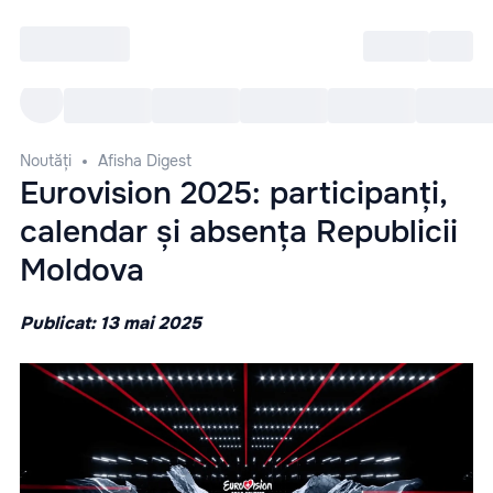
Intră
RU
Toate Evenimentele
Afi
Noutăți
Afisha Digest
Eurovision 2025: participanți,
calendar și absența Republicii
Moldova
Publicat: 13 mai 2025