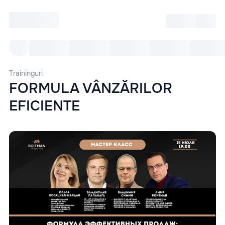
Intră
RU
Toate Evenimentele
Afi
Traininguri
FORMULA VÂNZĂRILOR
EFICIENTE