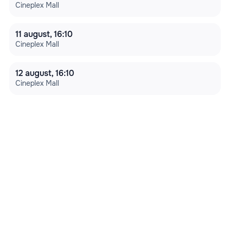
motive decât anularea sau amânarea evenimentului  pentru 
Cineplex Mall
care a fost procurat, SIMPALS va reține un comision egal cu 
10% din valoarea biletului procurat. Respectivele 10% 
reținute reprezintă cheltuielile suportate de afisha.md în 
11 august, 16:10
cadrul procedurii de returnare a biletelor și care nu au fost 
Cineplex Mall
incluse în prețul inițial al acestora.
12 august, 16:10
Cineplex Mall