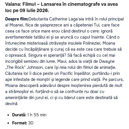
Vaiana: Filmul – Lansarea în cinematografe va avea 
loc pe 09 iulie
 2026
.
Despre film:
Debutanta Catherine Laga'aia intră în rolul principal 
al Moanei, fiica de șaisprezece ani a căpeteniei Tui, care face 
ceea ce face orice mare erou când destinul o cere: ignoră 
avertismentele tatălui ei și se aruncă cu capul înainte. Când o 
întunecime misterioasă otrăvește insulele Polineziei, Moana 
decide cu încăpățânare și curaj că ea este cea care trebuie să 
o oprească. Singura ei speranță? Să facă echipă cu cel mai 
incorigibil semizeu din lume, Maui, adus la viață de Dwayne 
„The Rock” Johnson, care își reia rolul din filmul de animație. 
Căutarea lor îi duce peste un Pacific înșelător, purtându-i prin 
ape infestate de monștri și legende care prind viață. Pe parcurs, 
Moana descoperă adevărul despre moștenirea pierdută de mult 
a strămoșilor ei, forțând-o să se confrunte nu doar cu 
amenințările din jurul ei, ci și cu liderul care este destinată să 
devină
Durată:
 1 h 55 min
Format:
 3D