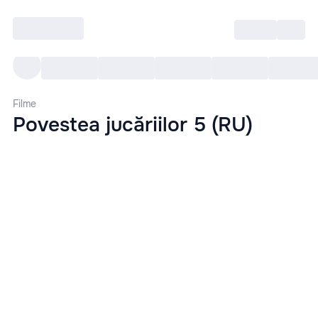
Intră
RU
Toate Evenimentele
Afi
Filme
Povestea jucăriilor 5 (RU)