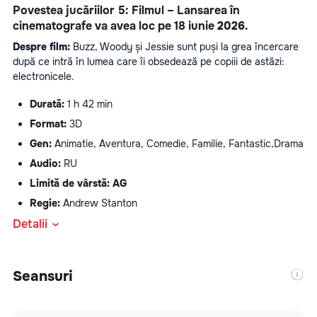
Povestea jucăriilor 5: Filmul – Lansarea în 
cinematografe va avea loc pe 18 iunie
 2026
.
Despre film: 
Buzz, Woody și Jessie sunt puși la grea încercare 
după ce intră în lumea care îi obsedează pe copiii de astăzi: 
electronicele.
Durată:
 1 h 42 min
Format:
 3D
Gen:
 Animatie, Aventura, Comedie, Familie, Fantastic,Drama
Audio:
 RU
Limită de vârstă: AG
Regie:
 Andrew Stanton
Vă rugăm să verificați informațiile de pe bilet în momentul 
Detalii
achiziționării. Prin achiziţionarea biletului, cumpărătorul se 
obligă să accepte şi să respecte următoarele precizări:
Seansuri
Neprezentarea la ora indicată pe bilet, nu dă dreptul la 
returnarea costului biletului sau la utilizarea sa la o 
reprezentaţie ulterioară;