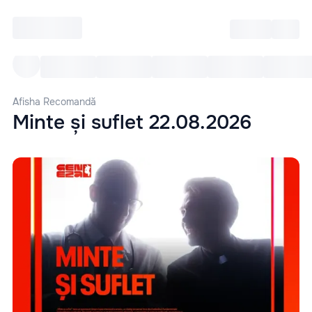
Intră
RU
Toate Evenimentele
Afi
Afisha Recomandă
Minte și suflet 22.08.2026