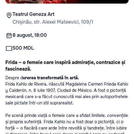
Teatrul Geneza Art
Chișinău, str. Alexei Mateevici, 109/1
8 august, 18:00
500 MDL
Frida – o femeie care inspiră admirație, contrazice și 
fascinează.
Despre d
urerea transformată în artă. 
Frida Kahlo de Rivera, născută Magdalena Carmen Frieda Kahlo 
y Calderón, n. 6 iulie 1907, Ciudad de México. A fost o pictoriță 
mexicană care s-a făcut cunoscută mai ales prin autoportretele 
sale pictate într-un stil suprarealist.
Pe scenă prinde viață o femeie care a sfidat limitele, convențiile 
și propria suferință. Frida Kahlo nu a fost doar o pictoriță, ci o 
forță — o flacără care arde între revoltă și tandrețe, între iubire 