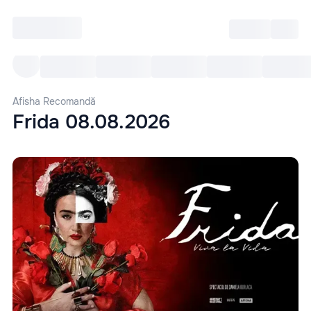
Intră
RU
Toate Evenimentele
Afi
Afisha Recomandă
Frida 08.08.2026