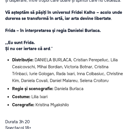
și disperare, între trupul care doare și spiritul care nu cedează.
Vă așteptăm să pășiți în universul Fridei Kalho – acolo unde 
durerea se transformă în artă, iar arta devine libertate
.
Frida – în interpretarea și regia Danielei Burlaca.
,,Eu sunt Frida.
Și nu cer iertare că ard
.”
Distribuție: 
DANIELA BURLACA, Cristian Perepeliuc, Lilia 
Ceaicovschi, Mihai Bordian, Victoria Botnar, Cristina 
Trînbaci, Iurie Gologan, Rada Ixari, Inna Colbasiuc, Christine 
Kim, Daniela Covali, Daniel Malareu, Selena Croitoru
Regie și scenografie: 
Daniela Burlaca
Costume:
 Lilia Ixari
Coregrafie: 
Kristina Myakshilo
Durata 3h 20
Spectacol 18+