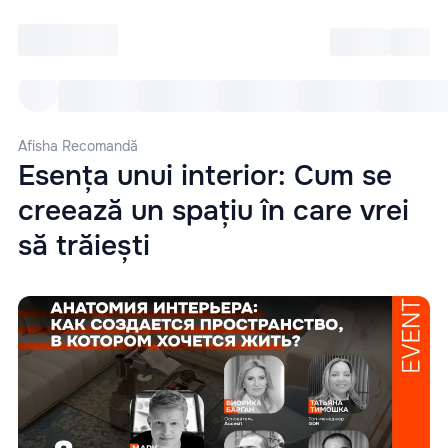
Intră
RU
Toate Evenimentele
Afi
Afisha Recomandă
Esența unui interior: Cum se
creează un spațiu în care vrei
să trăiești