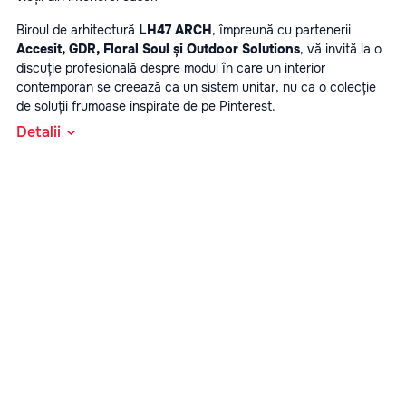
Biroul de arhitectură 
LH47 ARCH
, împreună cu partenerii 
Accesit, GDR, Floral Soul și Outdoor Solutions
, vă invită la o 
discuție profesională despre modul în care un interior 
contemporan se creează ca un sistem unitar, nu ca o colecție 
de soluții frumoase inspirate de pe Pinterest.
Detalii
Formatul evenimentului
business dinner
Speakeri și teme:
Mark Kristalov
LH47Design