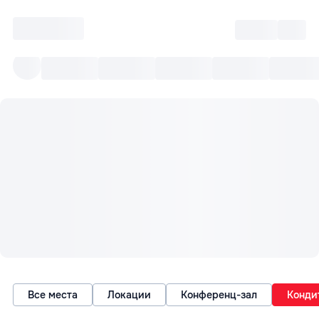
Войти
RO
Все cобытия
Afisha ре
Все места
Локации
Конференц-зал
Конди