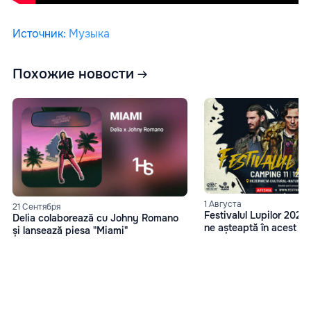
Источник
:
Музыка
Похожие новости
1 Августа
21 Сентября
Festivalul Lupilor 2023
Delia colaborează cu Johny Romano
ne așteaptă în acest an
și lansează piesa "Miami"