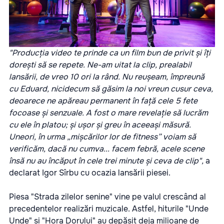
"Producția video te prinde ca un film bun de privit și îți
dorești să se repete. Ne-am uitat la clip, prealabil
lansării, de vreo 10 ori la rând. Nu reușeam, împreună
cu Eduard, nicidecum să găsim la noi vreun cusur ceva,
deoarece ne apăreau permanent în față cele 5 fete
focoase și senzuale. A fost o mare revelație să lucrăm
cu ele în platou; și ușor și greu în aceeași măsură.
Uneori, în urma „mișcărilor lor de fitness” voiam să
verificăm, dacă nu cumva... facem febră, acele scene
însă nu au încăput în cele trei minute și ceva de clip",
a
declarat Igor Sîrbu cu ocazia lansării piesei.
Piesa "Strada zilelor senine" vine pe valul crescând al
precedentelor realizări muzicale. Astfel, hiturile "Unde
Unde" și "Hora Dorului" au depășit deja milioane de