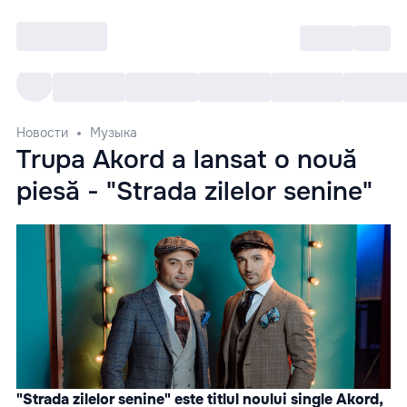
Войти
RO
Все cобытия
Afisha ре
Новости
Музыка
Trupa Akord a lansat o nouă
piesă - "Strada zilelor senine"
"Strada zilelor senine" este titlul noului single Akord,