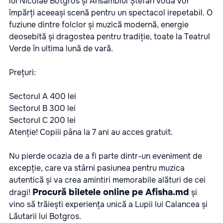
lui Nicolae Botgros și Ansamblul Ștefan Vodă vor
împărți aceeași scenă pentru un spectacol irepetabil. O
fuziune dintre folclor și muzică modernă, energie
deosebită și dragostea pentru tradiție, toate la Teatrul
Verde în ultima lună de vară.
Prețuri:
Sectorul A 400 lei
Sectorul B 300 lei
Sectorul C 200 lei
Atenție! Copiii pâna la 7 ani au acces gratuit.
Nu pierde ocazia de a fi parte dintr-un eveniment de
excepție, care va stârni pasiunea pentru muzica
autentică și va crea amintiri memorabile alături de cei
Procură biletele online pe Afisha.md
dragi!
și
vino să trăiești experiența unică a Lupii lui Calancea și
Lăutarii lui Botgros.