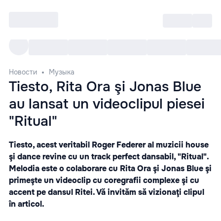
Войти
RO
Все cобытия
Afisha ре
Новости
Музыка
Tiesto, Rita Ora şi Jonas Blue
au lansat un videoclipul piesei
"Ritual"
Tiesto, acest veritabil Roger Federer al muzicii house
şi dance revine cu un track perfect dansabil, "Ritual".
Melodia este o colaborare cu Rita Ora şi Jonas Blue şi
primeşte un videoclip cu coregrafii complexe şi cu
accent pe dansul Ritei. Vă invităm să vizionaţi clipul
în articol.