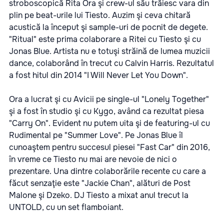
stroboscopică Rita Ora şi crew-ul său trăiesc vara din
plin pe beat-urile lui Tiesto. Auzim şi ceva chitară
acustică la început şi sample-uri de pocnit de degete.
"Ritual" este prima colaborare a Ritei cu Tiesto şi cu
Jonas Blue. Artista nu e totuşi străină de lumea muzicii
dance, colaborând în trecut cu Calvin Harris. Rezultatul
a fost hitul din 2014 "I Will Never Let You Down".
Ora a lucrat şi cu Avicii pe single-ul "Lonely Together"
şi a fost în studio şi cu Kygo, având ca rezultat piesa
"Carry On". Evident nu putem uita şi de featuring-ul cu
Rudimental pe "Summer Love". Pe Jonas Blue îl
cunoaştem pentru succesul piesei "Fast Car" din 2016,
în vreme ce Tiesto nu mai are nevoie de nici o
prezentare. Una dintre colaborările recente cu care a
făcut senzaţie este "Jackie Chan", alături de Post
Malone şi Dzeko. DJ Tiesto a mixat anul trecut la
UNTOLD, cu un set flamboiant.