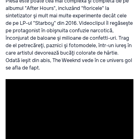
Piesa este poate cea mai complexă şi completă de pe
albumul "After Hours", incluzând "floricele" la
sintetizator şi mult mai multe experimente decât cele
de pe LP-ul "Starboy" din 2016. Videoclipul îl regăseşte
pe protagonist în obişnuita confuzie narcotică,
înconjurat de baloane şi milioane de confetti-uri. Trag
de el petrecăreţi, paznici şi fotomodele, într-un iureş în
care artistul devorează bucăţi colorate de hârtie.
Odată ieşit din abis, The Weeknd vede în ce univers gol
se afla de fapt.