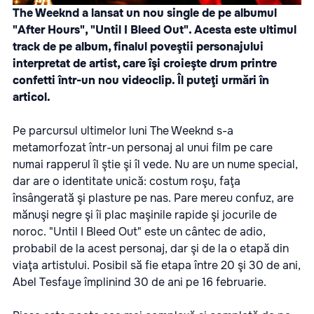
The Weeknd a lansat un nou single de pe albumul
"After Hours", "Until I Bleed Out". Acesta este ultimul
track de pe album, finalul poveştii personajului
interpretat de artist, care îşi croieşte drum printre
confetti într-un nou videoclip. Îl puteţi urmări în
articol.
Pe parcursul ultimelor luni The Weeknd s-a
metamorfozat într-un personaj al unui film pe care
numai rapperul îl ştie şi îl vede. Nu are un nume special,
dar are o identitate unică: costum roşu, faţa
însângerată şi plasture pe nas. Pare mereu confuz, are
mănuşi negre şi îi plac maşinile rapide şi jocurile de
noroc. "Until I Bleed Out" este un cântec de adio,
probabil de la acest personaj, dar şi de la o etapă din
viaţa artistului. Posibil să fie etapa între 20 şi 30 de ani,
Abel Tesfaye împlinind 30 de ani pe 16 februarie.