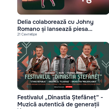
Delia colaborează cu Johny
Romano și lansează piesa
21 Сентября
"Miami"
Festivalul „Dinastia Ștefăneț” -
Muzică autentică de generații