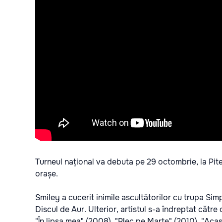
Turneul național va debuta pe 29 octombrie, la Pitești
orașe.
Smiley a cucerit inimile ascultătorilor cu trupa Sim
Discul de Aur. Ulterior, artistul s-a îndreptat către
"În lipsa mea" (2008), "Plec pe Marte" (2010), "Acasă