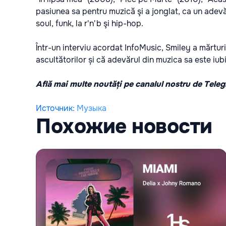
pasiunea sa pentru muzică şi a jonglat, ca un adevăr
soul, funk, la r'n'b şi hip-hop.
Într-un interviu acordat
InfoMusic,
Smiley a mărturis
ascultătorilor și că adevărul din muzica sa este iub
Află mai multe noutăți pe canalul nostru de Tele
Источник
:
Музыка
Похожие новости