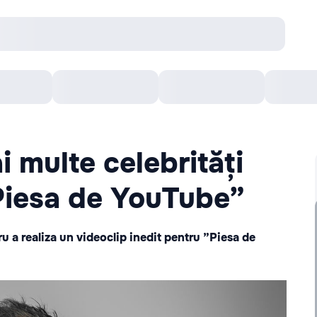
онцерты
Театр
Кишинев Арена
Кино
 multe celebrități
”Piesa de YouTube”
ru a realiza un videoclip inedit pentru ”Piesa de