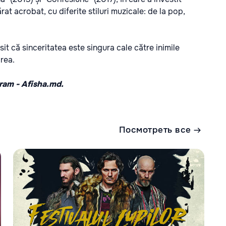
at acrobat, cu diferite stiluri muzicale: de la pop,
it că sinceritatea este singura cale către inimile
irea.
gram -
Afisha.md.
Посмотреть все