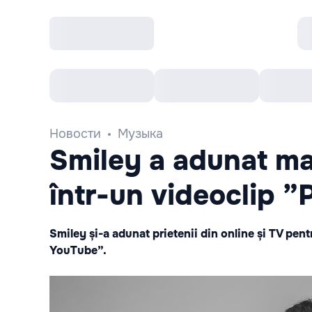
Все cобытия
Afisha рекомендует
К
Новости
Музыка
Smiley a adunat mai
într-un videoclip 
Smiley și-a adunat prietenii din online și TV pent
YouTube”.