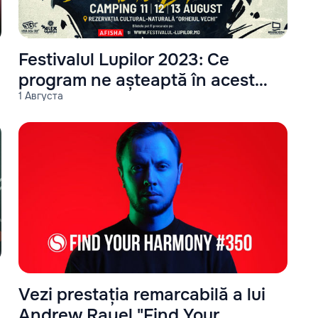
Festivalul Lupilor 2023: Ce
program ne așteaptă în acest
1 Августа
an?
Vezi prestația remarcabilă a lui
Andrew Rayel "Find Your