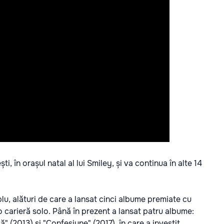
, în orașul natal al lui Smiley, și va continua în alte 14
plu, alături de care a lansat cinci albume premiate cu
 o carieră solo. Până în prezent a lansat patru albume:
" (2013) și "Confesiune" (2017), în care a investit