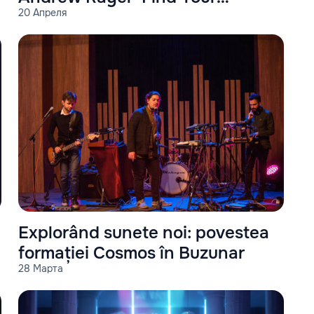
20 Апреля
Harmony #350"
Explorând sunete noi: povestea
formației Cosmos în Buzunar
28 Марта