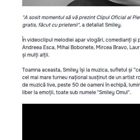
"A sosit momentul să vă prezint Clipul Oficial al Pi
gratis, făcut cu prietenii",
a detaliat Smiley.
În videoclipul melodiei apar vlogări, comedianți și
Andreea Esca, Mihai Bobonete, Mircea Bravo, Laur
și mulți alții.
Toamna aceasta, Smiley își ia muzica, sufletul și “c
cel mai mare turneu național susținut de un artist 
de muzică live, peste 50 de oameni în echipă, lumini
liber la emoții, toate sub numele "Smiley Omul".