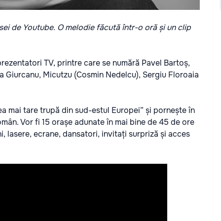
esei de Youtube. O melodie făcută într-o oră și un clip
 prezentatori TV, printre care se numără Pavel Bartoș,
a Giurcanu, Micutzu (Cosmin Nedelcu), Sergiu Floroaia
ea mai tare trupă din sud-estul Europei” și pornește în
român. Vor fi 15 orașe adunate în mai bine de 45 de ore
, lasere, ecrane, dansatori, invitați surpriză și acces