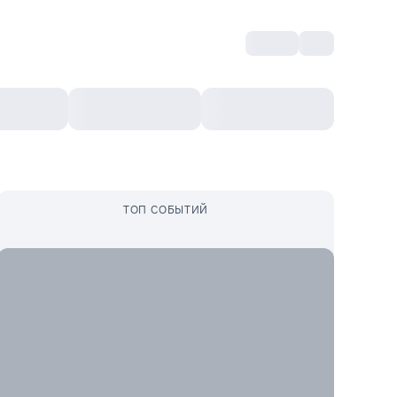
Войти
RO
Культурный ваучер
Топ 10
Ещё
ТОП СОБЫТИЙ