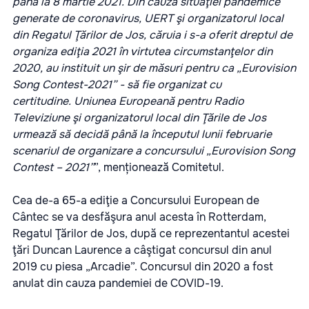
până la 8 martie 2021.
Din cauza situaţiei pandemice
generate de coronavirus, UERT şi organizatorul local
din Regatul Ţărilor de Jos, căruia i s-a oferit dreptul de
organiza ediţia 2021 în virtutea circumstanţelor din
2020, au i
nstituit un şir de măsuri pentru ca „Eurovision
Song Contest-2021” - să fie organizat cu
certitudine.
Uniunea Europeană pentru Radio
Televiziune şi organizatorul local din Ţările de Jos
urmează să decidă până la începutul lunii februarie
scenariul de organizare a concursului „Eurovision Song
Contest – 2021”
”, menționează Comitetul.
Cea de-a 65-a ediţie a Concursului European de
Cântec se va desfăşura anul acesta în Rotterdam,
Regatul Ţărilor de Jos, după ce reprezentantul acestei
ţări Duncan Laurence a câştigat concursul din anul
2019 cu piesa „Arcadie”. Concursul din 2020 a fost
anulat din cauza pandemiei de COVID-19.