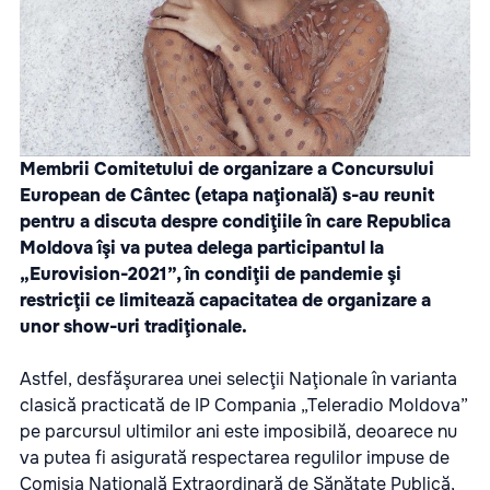
Membrii Comitetului de organizare a Concursului
European de Cântec (etapa naţională) s-au reunit
pentru a discuta despre condiţiile în care Republica
Moldova îşi va putea delega participantul la
„Eurovision-2021”, în condiţii de pandemie şi
restricţii ce limitează capacitatea de organizare a
unor show-uri tradiţionale.
Astfel, desfăşurarea unei selecţii Naţionale în varianta
clasică practicată de IP Compania „Teleradio Moldova”
pe parcursul ultimilor ani este imposibilă, deoarece nu
va putea fi asigurată respectarea regulilor impuse de
Comisia Naţională Extraordinară de Sănătate Publică,