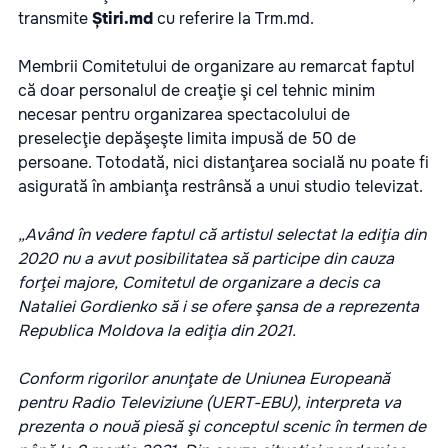
transmite
Știri.md
cu referire la
Trm.md
.
Membrii Comitetului de organizare au remarcat faptul
că doar personalul de creaţie şi cel tehnic minim
necesar pentru organizarea spectacolului de
preselecţie depăşeşte limita impusă de 50 de
persoane. Totodată, nici distanţarea socială nu poate fi
asigurată în ambianţa restrânsă a unui studio televizat.
„Având în vedere faptul că artistul selectat la ediţia din
2020 nu a avut posibilitatea să participe din cauza
forţei majore, Comitetul de organizare a decis ca
Nataliei Gordienko să i se ofere şansa de a reprezenta
Republica Moldova la ediţia din 2021.
Conform rigorilor anunţate de Uniunea Europeană
pentru Radio Televiziune (UERT-EBU), interpreta va
prezenta o nouă piesă şi conceptul scenic în termen de