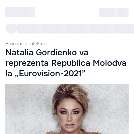
Войти
RO
Все cобытия
Afisha ре
Новости
LifeStyle
Natalia Gordienko va
reprezenta Republica Molodva
la „Eurovision-2021”