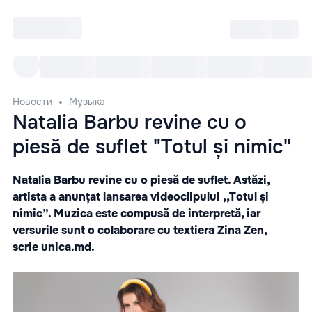
Войти
RO
Все cобытия
Afisha ре
Новости
Музыка
Natalia Barbu revine cu o
piesă de suflet "Totul și nimic"
Natalia Barbu revine cu o piesă de suflet. Astăzi,
artista a anunțat lansarea videoclipului ,,Totul și
nimic”. Muzica este compusă de interpretă, iar
versurile sunt o colaborare cu textiera Zina Zen,
scrie
unica.md.