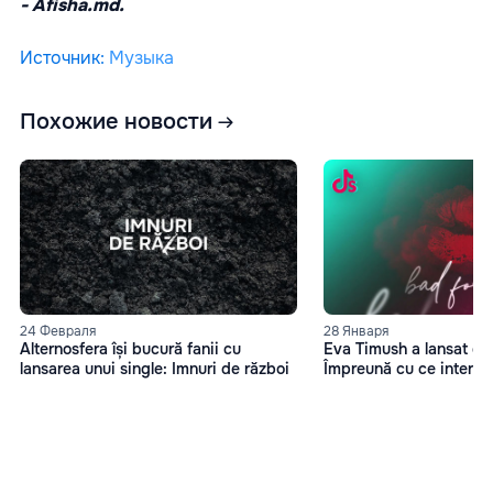
-
Afisha.md.
Источник
:
Музыка
Похожие новости
24 Февраля
28 Января
Alternosfera își bucură fanii cu
Eva Timush a lansat o 
lansarea unui single: Imnuri de război
Împreună cu ce interpre