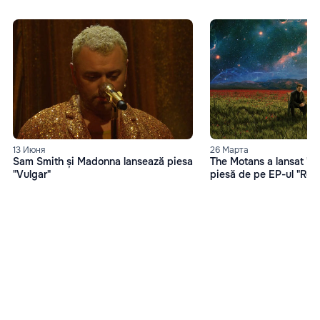
13 Июня
26 Марта
Sam Smith și Madonna lansează piesa
The Motans a lansat "O
"Vulgar"
piesă de pe EP-ul "Reh