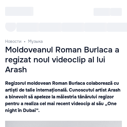
Войти
RO
Все cобытия
Afisha ре
Новости
Музыка
Moldoveanul Roman Burlaca a
regizat noul videoclip al lui
Arash
Regizorul moldovean Roman Burlaca colaborează cu
artiști de talie internațională. Cunoscutul artist Arash
a binevoit să apeleze la măiestria tânărului regizor
pentru a realiza cel mai recent videocip al său „One
night în Dubai”.