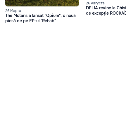
26 Августа
DELIA revine la Chișin
26 Марта
de excepție ROCKADE
The Motans a lansat "Opium", o nouă
piesă de pe EP-ul "Rehab"