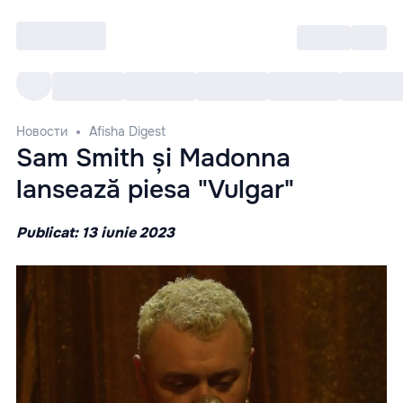
Войти
RO
Все cобытия
Afisha ре
Новости
Afisha Digest
Sam Smith și Madonna
lansează piesa "Vulgar"
Publicat: 13 iunie 2023