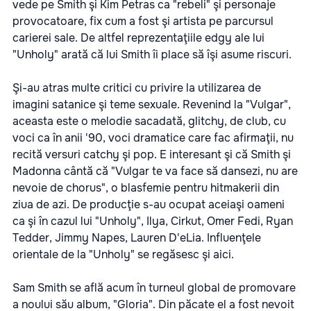
vede pe Smith şi Kim Petras ca "rebeli" şi personaje
provocatoare, fix cum a fost şi artista pe parcursul
carierei sale. De altfel reprezentaţiile edgy ale lui
"Unholy" arată că lui Smith îi place să îşi asume riscuri.
Şi-au atras multe critici cu privire la utilizarea de
imagini satanice şi teme sexuale. Revenind la "Vulgar",
aceasta este o melodie sacadată, glitchy, de club, cu
voci ca în anii '90, voci dramatice care fac afirmaţii, nu
recită versuri catchy şi pop. E interesant şi că Smith şi
Madonna cântă că "Vulgar te va face să dansezi, nu are
nevoie de chorus", o blasfemie pentru hitmakerii din
ziua de azi. De producţie s-au ocupat aceiaşi oameni
ca şi în cazul lui "Unholy", Ilya, Cirkut, Omer Fedi, Ryan
Tedder, Jimmy Napes, Lauren D'eLia. Influenţele
orientale de la "Unholy" se regăsesc şi aici.
Sam Smith se află acum în turneul global de promovare
a noului său album, "Gloria". Din păcate el a fost nevoit