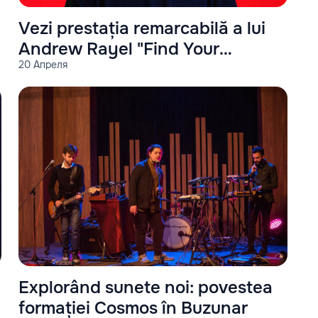
Vezi prestația remarcabilă a lui
Andrew Rayel "Find Your
20 Апреля
Harmony #350"
Explorând sunete noi: povestea
formației Cosmos în Buzunar