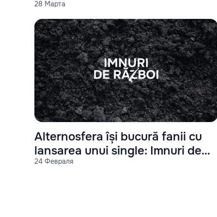
28 Марта
Alternosfera își bucură fanii cu
lansarea unui single: Imnuri de
24 Февраля
război