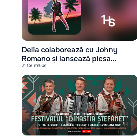
Delia colaborează cu Johny
Romano și lansează piesa
21 Сентября
"Miami"