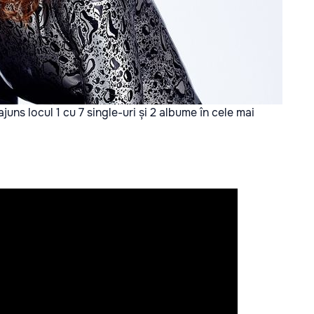
juns locul 1 cu 7 single-uri și 2 albume în cele mai