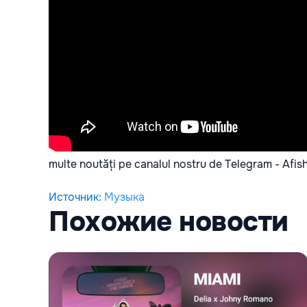
multe noutăți pe canalul nostru de Telegram -
Afis
Источник
:
Музыка
Похожие новости