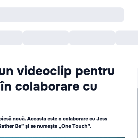
онцерты
Театр
Кишинев Арена
Кино
un videoclip pentru
în colaborare cu
 piesă nouă. Aceasta este o colaborare cu Jess
„Rather Be” și se numește „One Touch”.