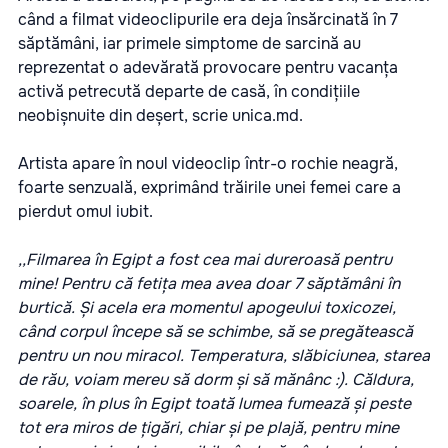
când a filmat videoclipurile era deja însărcinată în 7
săptămâni, iar primele simptome de sarcină au
reprezentat o adevărată provocare pentru vacanța
activă petrecută departe de casă, în condițiile
neobișnuite din deșert, scrie
unica.md.
Artista apare în noul videoclip într-o rochie neagră,
foarte senzuală, exprimând trăirile unei femei care a
pierdut omul iubit.
,,Filmarea în Egipt a fost cea mai dureroasă pentru
mine! Pentru că fetița mea avea doar 7 săptămâni în
burtică. Și acela era momentul apogeului toxicozei,
când corpul începe să se schimbe, să se pregătească
pentru un nou miracol. Temperatura, slăbiciunea, starea
de rău, voiam mereu să dorm și să mănânc :). Căldura,
soarele, în plus în Egipt toată lumea fumează și peste
tot era miros de țigări, chiar și pe plajă, pentru mine