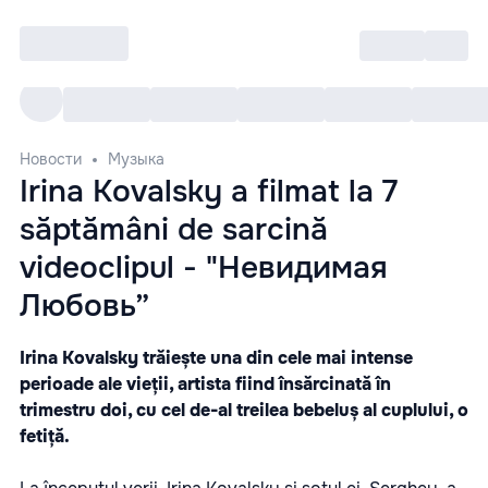
Войти
RO
Все cобытия
Afisha ре
Новости
Музыка
Irina Kovalsky a filmat la 7
săptămâni de sarcină
videoclipul - "Невидимая
Любовь”
Irina Kovalsky trăiește una din cele mai intense
perioade ale vieții, artista fiind însărcinată în
trimestru doi, cu cel de-al treilea bebeluș al cuplului, o
fetiță.