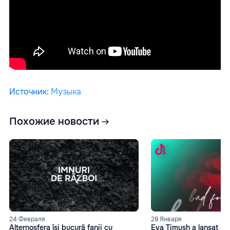
Источник
:
Музыка
Похожие новости
24 Февраля
28 Января
Alternosfera își bucură fanii cu
Eva Timush a lansat o 