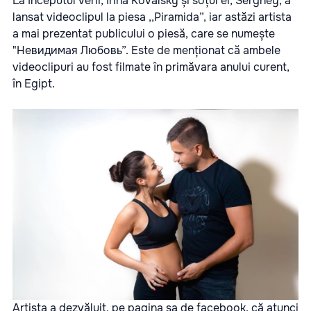
La începutul verii, Irina Kovalsky și soțul ei, Serghey, a
lansat videoclipul la piesa ,,Piramida”, iar astăzi artista
a mai prezentat publicului o piesă, care se numește
"Невидимая Любовь”. Este de menționat că ambele
videoclipuri au fost filmate în primăvara anului curent,
în Egipt.
Artista a dezvăluit, pe pagina sa de facebook, că atunci