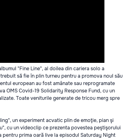
bumul "Fine Line", al doilea din cariera solo a
 trebuit să fie în plin turneu pentru a promova noul său
ntinentul european au fost amânate sau reprogramate
iativa OMS Covid-19 Solidarity Response Fund, cu un
lizate. Toate veniturile generate de tricou merg spre
ling", un experiment acvatic plin de emoţie, pian şi
ou", cu un videoclip ce prezenta povestea peştişorului
 pentru prima oară live la episodul Saturday Night