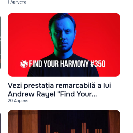
1 Августа
an?
Vezi prestația remarcabilă a lui
Andrew Rayel "Find Your
20 Апреля
Harmony #350"