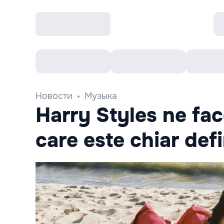
Все cобытия
Afisha рекомендует
К
Новости
Музыка
Harry Styles ne fa
care este chiar defin