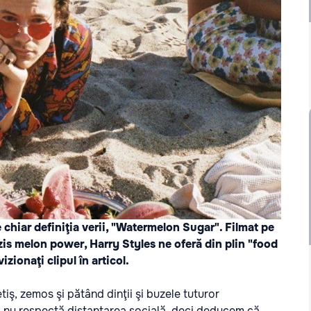
 chiar definiţia verii, "Watermelon Sugar". Filmat pe
 zis melon power, Harry Styles ne oferă din plin "food
zionaţi clipul în articol.
iş, zemos şi pătând dinţii şi buzele tuturor
i nu respectă distanţarea socială, deci deducem că