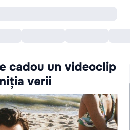
онцерты
Театр
Кишинев Арена
Кино
ce cadou un videoclip
iția verii