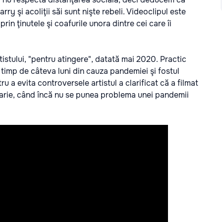
rry şi acoliţii săi sunt nişte rebeli. Videoclipul este
i prin ţinutele şi coafurile unora dintre cei care îi
istului, "pentru atingere", datată mai 2020. Practic
 timp de câteva luni din cauza pandemiei şi fostul
u a evita controversele artistul a clarificat că a filmat
nuarie, când încă nu se punea problema unei pandemii