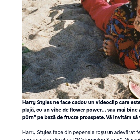
Harry Styles ne face cadou un videoclip care este
plajă, cu un vibe de flower power... sau mai bine
p0rn" pe bază de fructe proaspete. Vă invităm să vi
Harry Styles face din pepenele roşu un adevărat fet
personajelor din clipul "Watermelon Sugar". Nimen