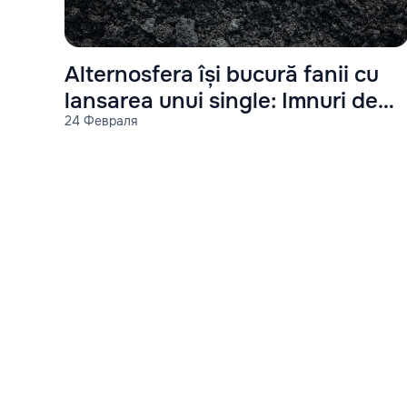
Alternosfera își bucură fanii cu
lansarea unui single: Imnuri de
24 Февраля
război