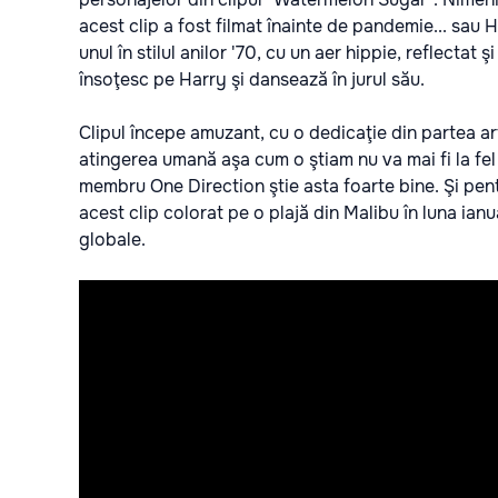
acest clip a fost filmat înainte de pandemie... sau Ha
unul în stilul anilor '70, cu un aer hippie, reflectat ş
însoţesc pe Harry şi dansează în jurul său.
Clipul începe amuzant, cu o dedicaţie din partea art
atingerea umană aşa cum o ştiam nu va mai fi la fel
membru One Direction ştie asta foarte bine. Şi pentr
acest clip colorat pe o plajă din Malibu în luna ia
globale.