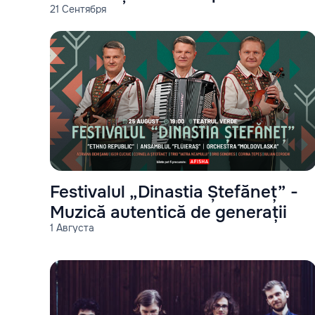
21 Сентября
"Miami"
Festivalul „Dinastia Ștefăneț” -
Muzică autentică de generații
1 Августа