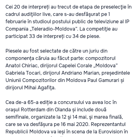
Cei 20 de interpreți au trecut de etapa de preselecţie în
cadrul audiţiilor live, care s-au desfăşurat pe 1
februarie în studioul postului public de televiziune al IP
Compania „Teleradio-Moldova”. La competiţie au
participat 33 de interpreți cu 34 de piese.
Piesele au fost selectate de către un juriu din
componența căruia au făcut parte: compozitorul
Anatol Chiriac, dirijorul Capelei Corale „Moldova”
Gabriela Tocari, dirijorul Andriano Marian, președintele
Uniunii Compozitorilor din Moldova Paul Gamurari și
dirijorul Mihai Agafiţa.
Cea de-a 65-a ediție a concursului va avea loc în
orașul Rotterdam din Olanda și include două
semifinale, organizate la 12 şi 14 mai, şi marea finală,
care se va desfășura pe 16 mai 2020. Reprezentantul
Republicii Moldova va ieși în scena de la Eurovision în