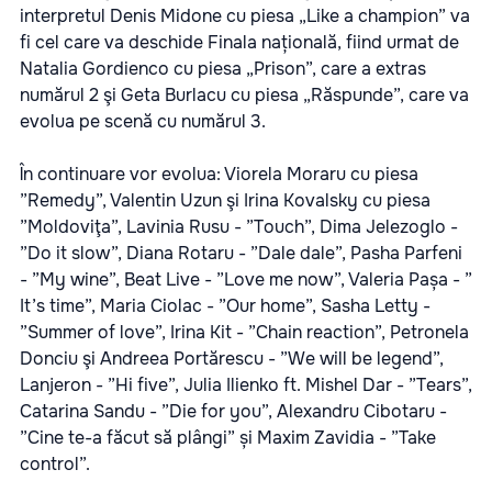
interpretul Denis Midone cu piesa „Like a champion” va
fi cel care va deschide Finala națională, fiind urmat de
Natalia Gordienco cu piesa „Prison”, care a extras
numărul 2 şi Geta Burlacu cu piesa „Răspunde”, care va
evolua pe scenă cu numărul 3.
În continuare vor evolua: Viorela Moraru cu piesa
”Remedy”, Valentin Uzun şi Irina Kovalsky cu piesa
”Moldoviţa”, Lavinia Rusu - ”Touch”, Dima Jelezoglo -
”Do it slow”, Diana Rotaru - ”Dale dale”, Pasha Parfeni
- ”My wine”, Beat Live - ”Love me now”, Valeria Pașa - ”
It’s time”, Maria Ciolac - ”Our home”, Sasha Letty -
”Summer of love”, Irina Kit - ”Chain reaction”, Petronela
Donciu şi Andreea Portărescu - ”We will be legend”,
Lanjeron - ”Hi five”, Julia Ilienko ft. Mishel Dar - ”Tears”,
Catarina Sandu - ”Die for you”, Alexandru Cibotaru -
”Cine te-a făcut să plângi” și Maxim Zavidia - ”Take
control”.