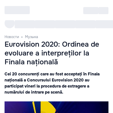
Войти
RO
Все cобытия
Afisha ре
Новости
Музыка
Eurovision 2020: Ordinea de
evoluare a interpreților la
Finala națională
Cei 20 concurenți care au fost acceptați în Finala
națională a Concursului Eurovision 2020 au
participat vineri la procedura de extragere a
numărului de intrare pe scenă.