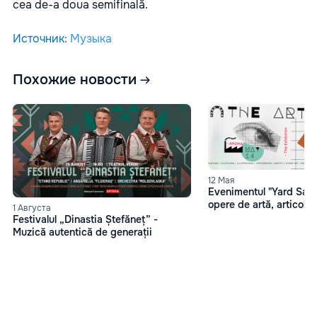
cea de-a doua semifinală.
Источник
:
Музыка
Похожие новости
12 Мая
Evenimentul "Yard Sale"
opere de artă, articol
1 Августа
Festivalul „Dinastia Ștefăneț” -
Muzică autentică de generații