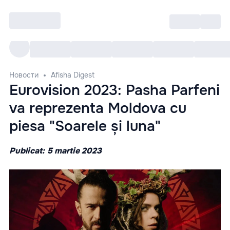
Войти
RO
Все cобытия
Afisha ре
Новости
Afisha Digest
Eurovision 2023: Pasha Parfeni
va reprezenta Moldova cu
piesa "Soarele și luna"
Publicat: 5 martie 2023