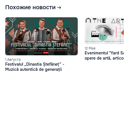
Похожие новости
12 Мая
Evenimentul "Yard Sale"
opere de artă, articol
1 Августа
Festivalul „Dinastia Ștefăneț” -
Muzică autentică de generații