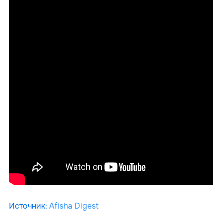
Источник
:
Afisha Digest