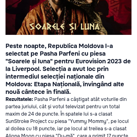
Peste noapte, Republica Moldova l-a
selectat pe Pasha Parfeni cu piesa
"Soarele și luna" pentru Eurovision 2023 de
la Liverpool. Selecția a avut loc prin
intermediul selecției naționale din
Moldova: Etapa Națională, învingând alte
nouă cântece în finală.
Rezultatele:
Pasha Parfeni a câștigat atât voturile din
partea juriului, cât și votul televizat pentru un total
maxim de 24 de puncte. În spatele lui s-a clasat
SunStroke Project cu piesa "Yummy Mommy", pe locul
al doilea cu 18 puncte, iar pe locul al treilea s-a clasat
Aliona Moon cu piesa "Du-mă", care a primit 17 puncte.