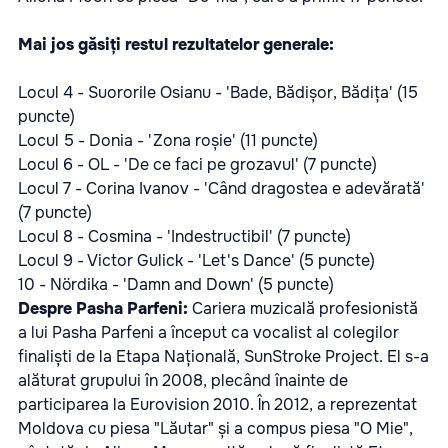
Mai jos găsiți restul rezultatelor generale:
Locul 4 - Suororile Osianu - 'Bade, Bădișor, Bădița' (15
puncte)
Locul 5 - Donia - 'Zona roșie' (11 puncte)
Locul 6 - OL - 'De ce faci pe grozavul' (7 puncte)
Locul 7 - Corina Ivanov - 'Când dragostea e adevărată'
(7 puncte)
Locul 8 - Cosmina - 'Indestructibil' (7 puncte)
Locul 9 - Victor Gulick - 'Let's Dance' (5 puncte)
10 - Nördika - 'Damn and Down' (5 puncte)
Despre Pasha Parfeni:
Cariera muzicală profesionistă
a lui Pasha Parfeni a început ca vocalist al colegilor
finaliști de la Etapa Națională, SunStroke Project. El s-a
alăturat grupului în 2008, plecând înainte de
participarea la Eurovision 2010. În 2012, a reprezentat
Moldova cu piesa "Lăutar" și a compus piesa "O Mie",