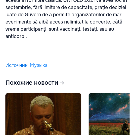
acesta în formula clasică. UNTOLD 2021 va avea loc în
septembrie, fără limitare de capacitate, grație deciziei
luate de Guvern de a permite organizatorilor de mari
evenimente să aibă acces nelimitat la concerte, câtă
vreme participanții sunt vaccinați, testați, sau au
anticorpi.
Источник
:
Музыка
Похожие новости