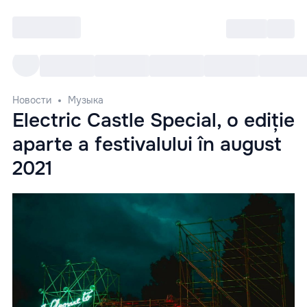
Войти
RO
Все cобытия
Afisha ре
Новости
Музыка
Electric Castle Special, o ediție
aparte a festivalului în august
2021