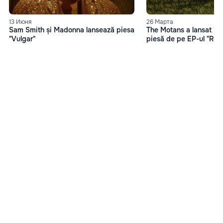
13 Июня
26 Марта
Sam Smith și Madonna lansează piesa
The Motans a lansat "O
"Vulgar"
piesă de pe EP-ul "Reh