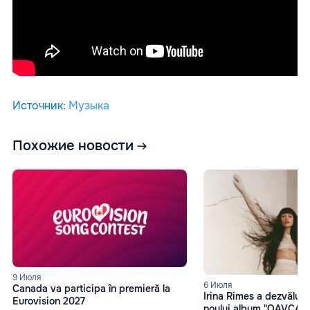
Источник
:
Музыка
Похожие новости
9 Июля
6 Июля
Canada va participa în premieră la
Irina Rimes a dezvăluit 
Eurovision 2027
noului album "OAVCAM