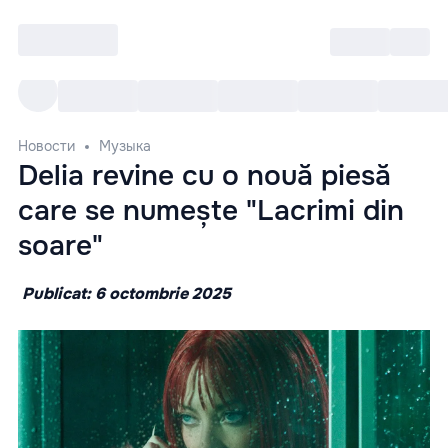
Войти
RO
Все cобытия
Afisha ре
Новости
Музыка
Delia revine cu o nouă piesă
care se numește "Lacrimi din
soare"
Publicat: 6 octombrie 2025