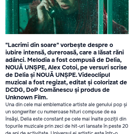
"Lacrimi din soare" vorbește despre o
iubire intensă, dureroasă, care a lăsat răni
adânci. Melodia a fost compusă de Delia,
NOUĂ UNȘPE, Alex Cotoi, pe versuri scrise
de Delia și NOUĂ UNȘPE. Videoclipul
muzical a fost regizat, editat și colorizat de
DCDG, DoP Comănescu și produs de
Unknown Film.
Una din cele mai emblematice artiste ale genului pop și
un songwriter cu numeroase hituri compuse de ea
însăși, Delia este constant pe cele mai înalte poziții din
topurile muzicale prin zeci de hit-uri lansate în peste 20
de ani de activitate. Universul ei artistic este într-o