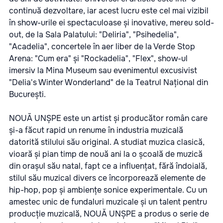
continuă dezvoltare, iar acest lucru este cel mai vizibil
în show-urile ei spectaculoase și inovative, mereu sold-
out, de la Sala Palatului: "Deliria", "Psihedelia",
"Acadelia", concertele în aer liber de la Verde Stop
Arena: "Cum era" și "Rockadelia", "Flex", show-ul
imersiv la Mina Museum sau evenimentul excusivist
"Delia's Winter Wonderland" de la Teatrul Național din
București.
NOUĂ UNȘPE este un artist și producător român care
și-a făcut rapid un renume în industria muzicală
datorită stilului său original. A studiat muzica clasică,
vioară și pian timp de nouă ani la o școală de muzică
din orașul său natal, fapt ce a influențat, fără îndoială,
stilul său muzical divers ce încorporează elemente de
hip-hop, pop și ambiențe sonice experimentale. Cu un
amestec unic de fundaluri muzicale și un talent pentru
producție muzicală, NOUĂ UNȘPE a produs o serie de