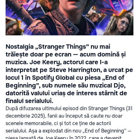
Nostalgia „Stranger Things” nu mai
trăiește doar pe ecran — acum domină și
muzica. Joe Keery, actorul care l-a
interpretat pe Steve Harrington, a urcat pe
locul 1 în Spotify Global cu piesa „End of
Beginning”, sub numele său muzical Djo,
datorită valului uriaș de interes stârnit de
finalul serialului.
După difuzarea ultimului episod din Stranger Things (31
decembrie 2025), fanii au început să caute nu doar
scenele memorabile, ci și tot ce ține de actorii
serialului. Așa a explodat din nou „End of Beginning” —
piesa lansată de Joe Keery în 2022, care a devenit