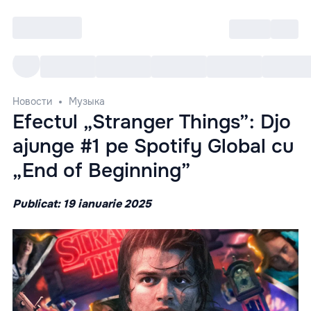
Войти
RO
Все cобытия
Afisha ре
Новости
Музыка
Efectul „Stranger Things”: Djo
ajunge #1 pe Spotify Global cu
„End of Beginning”
Publicat: 19 ianuarie 2025