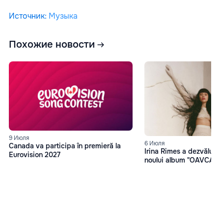
Источник
:
Музыка
Похожие новости
9 Июля
6 Июля
Canada va participa în premieră la
Irina Rimes a dezvăluit 
Eurovision 2027
noului album "OAVCAM